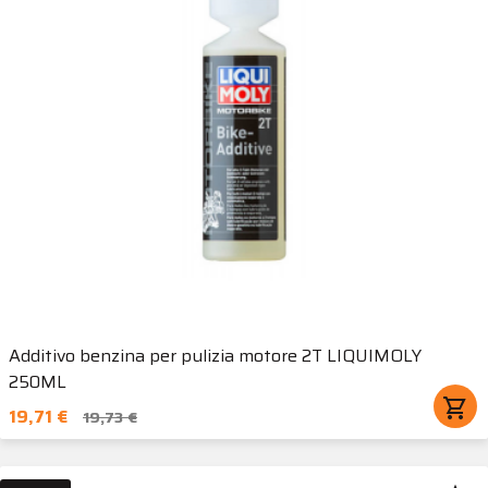
Additivo benzina per pulizia motore 2T LIQUIMOLY
250ML
shopping_cart
19,71 €
19,73 €