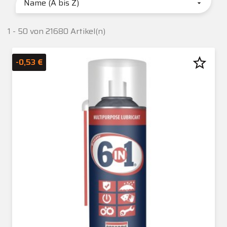
Name (A bis Z)

1 - 50 von 21680 Artikel(n)
star_border
-0,53 €