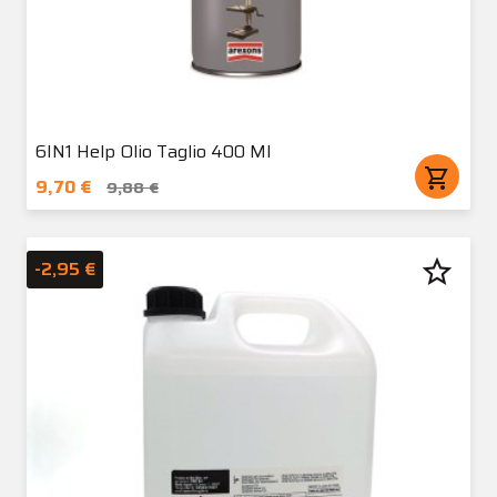
6IN1 Help Olio Taglio 400 Ml
shopping_cart
9,70 €
9,88 €
star_border
-2,95 €