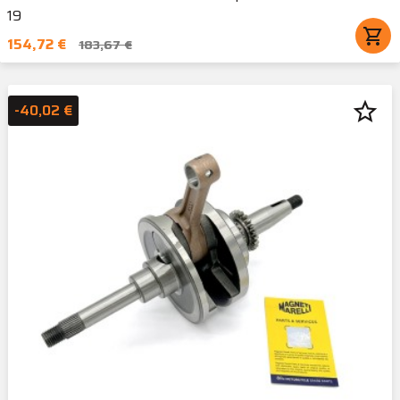
19
shopping_cart
154,72 €
183,67 €
star_border
-40,02 €