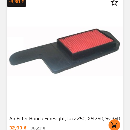
star_border
-3,30 €
Air Filter Honda Foresight, Jazz 250, X9 250, Sv 250
shopping_cart
32,93 €
36,23 €