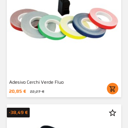
Adesivo Cerchi Verde Fluo
shopping_cart
20,85 €
22,27 €
star_border
-38,49 €