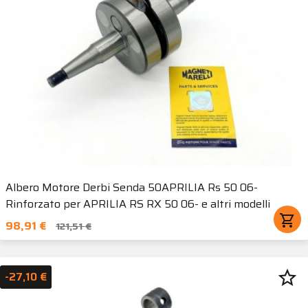
Albero Motore Derbi Senda 50APRILIA Rs 50 06-
Rinforzato per APRILIA RS RX 50 06- e altri modelli
shopping_cart
98,91 €
121,51 €
star_border
-27,10 €