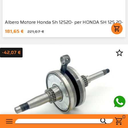
Albero Motore Honda Sh 12520- per HONDA SH 125 20-
shopping_cart
181,65 €
221,67 €
star_border
-42,07 €
0
menu
shopping_cart
search