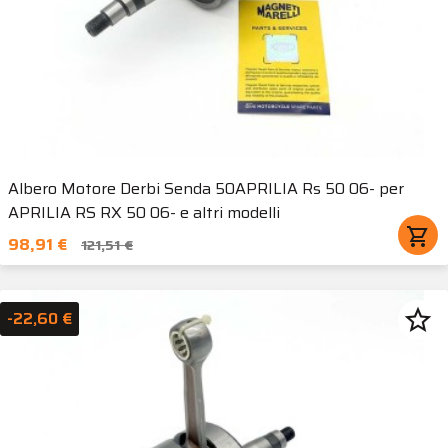
Albero Motore Derbi Senda 50APRILIA Rs 50 06- per
APRILIA RS RX 50 06- e altri modelli
shopping_cart
98,91 €
121,51 €
star_border
-22,60 €