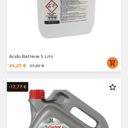
Acido Batterie 5 Litri
shopping_cart
24,27 €
27,22 €
star_border
-17,77 €