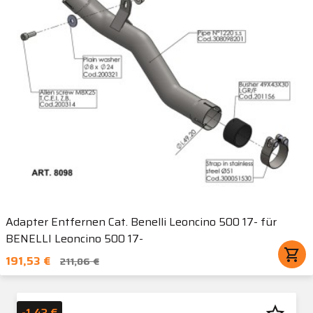
Adapter Entfernen Cat. Benelli Leoncino 500 17- für
BENELLI Leoncino 500 17-
shopping_cart
191,53 €
211,06 €
-1,43 €