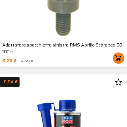
Adattatore specchietto sinistro RMS Aprilia Scarabeo 50-
100cc
shopping_cart
6,26 €
6,59 €
star_border
-0,04 €