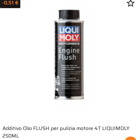
star_border
-0,51 €
Additivo Olio FLUSH per pulizia motore 4T LIQUIMOLY
250ML