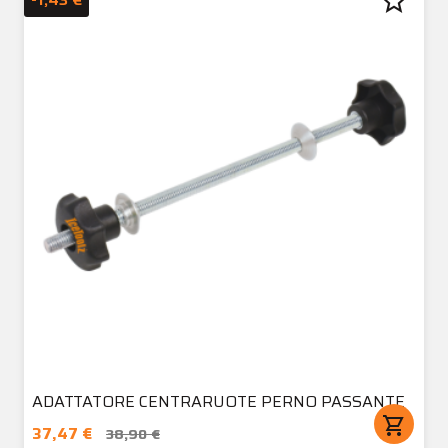
star_border
ADATTATORE CENTRARUOTE PERNO PASSANTE
shopping_cart
37,47 €
38,90 €