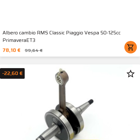
Albero cambio RMS Classic Piaggio Vespa 50-125cc
PrimaveraET3
shopping_cart
78,10 €
99,64 €
star_border
-22,60 €