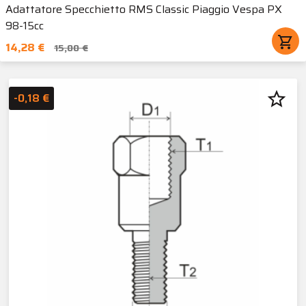
Adattatore Specchietto RMS Classic Piaggio Vespa PX
98-15cc
shopping_cart
14,28 €
15,00 €
star_border
-0,18 €