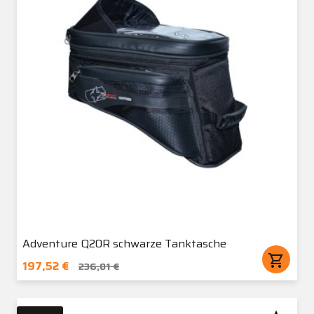
Adventure Q20R schwarze Tanktasche
shopping_cart
197,52 €
236,01 €