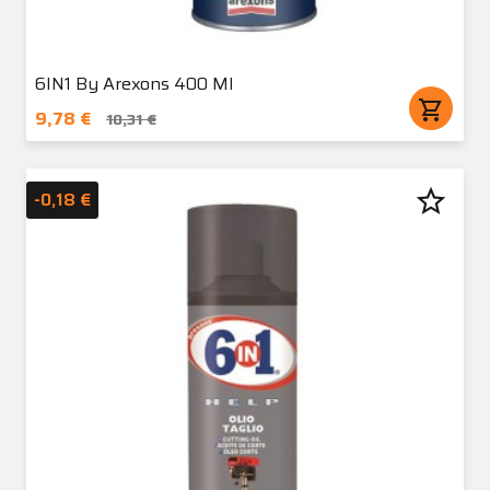
6IN1 By Arexons 400 Ml
shopping_cart
9,78 €
10,31 €
star_border
-0,18 €