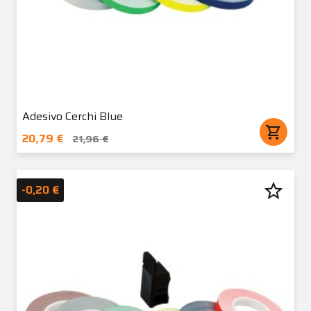
Adesivo Cerchi Blue
shopping_cart
20,79 €
21,96 €
star_border
-0,20 €