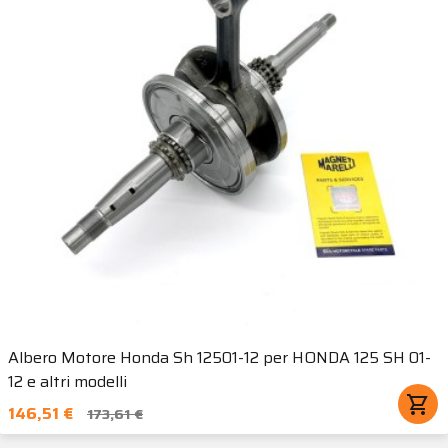
Albero Motore Honda Sh 12501-12 per HONDA 125 SH 01-
12 e altri modelli
shopping_cart
146,51 €
173,61 €