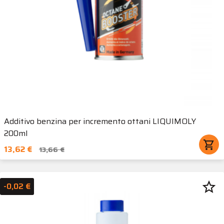
Additivo benzina per incremento ottani LIQUIMOLY
200ml
shopping_cart
13,62 €
13,66 €
star_border
-0,02 €