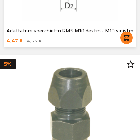
Adattatore specchietto RMS M10 destro - M10 sinistro
shopping_cart
4,47 €
4,65 €
star_border
-5%