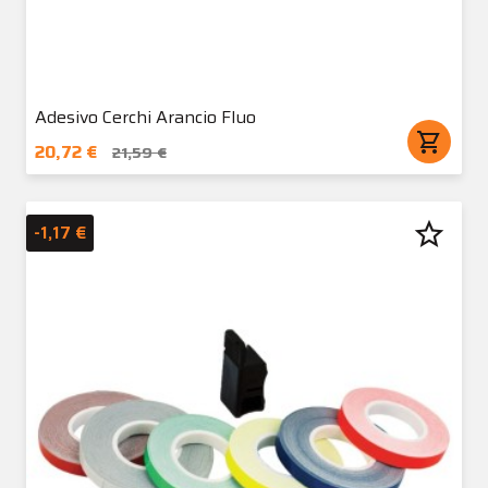
Adesivo Cerchi Arancio Fluo
shopping_cart
20,72 €
21,59 €
star_border
-1,17 €