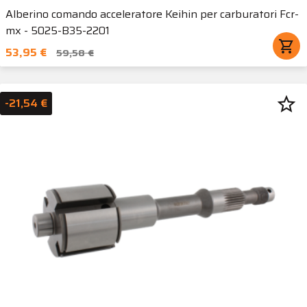
Alberino comando acceleratore Keihin per carburatori Fcr-
mx - 5025-B35-2201
shopping_cart
53,95 €
59,58 €
star_border
-21,54 €