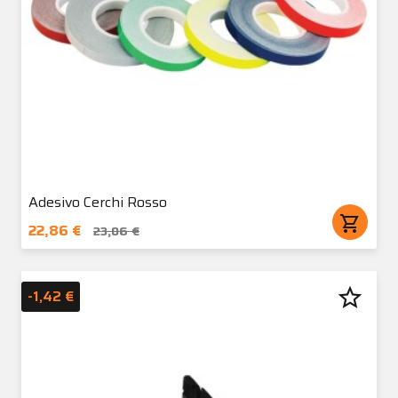
Adesivo Cerchi Rosso
shopping_cart
22,86 €
23,06 €
star_border
-1,42 €