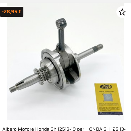
star_border
-28,95 €
Albero Motore Honda Sh 12513-19 per HONDA SH 125 13-