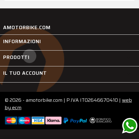
AMOTORBIKE.COM
INFORMAZIONI

PRODOTTI

IL TUO ACCOUNT

© 2026 - amotorbike.com | P.IVA IT02646670410 |
web
by
ecm