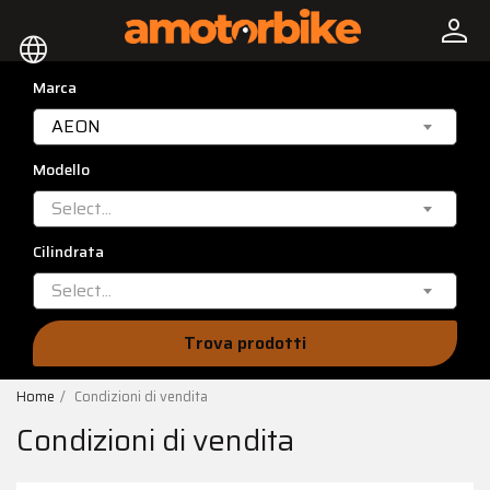
person
language
Marca
AEON
Modello
Select...
Cilindrata
Select...
Trova prodotti
Home
Condizioni di vendita
Condizioni di vendita