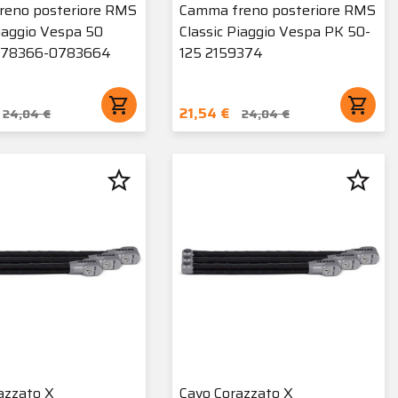
reno posteriore RMS
Camma freno posteriore RMS
Piaggio Vespa 50
Classic Piaggio Vespa PK 50-
 078366-0783664
125 2159374
shopping_cart
shopping_cart
21,54 €
24,04 €
24,04 €
star_border
star_border
azzato X
Cavo Corazzato X