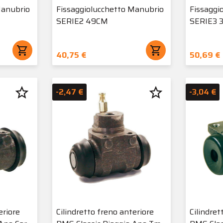
Manubrio
Fissaggiolucchetto Manubrio
Fissaggi
SERIE2 49CM
SERIE3 
shopping_cart
shopping_cart
40,75 €
50,69 €
star_border
star_border
-2,47 €
-3,04 €
eriore
Cilindretto freno anteriore
Cilindret