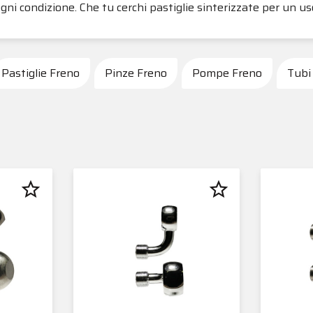
gni condizione. Che tu cerchi pastiglie sinterizzate per un uso
Pastiglie Freno
Pinze Freno
Pompe Freno
Tubi
star_border
star_border