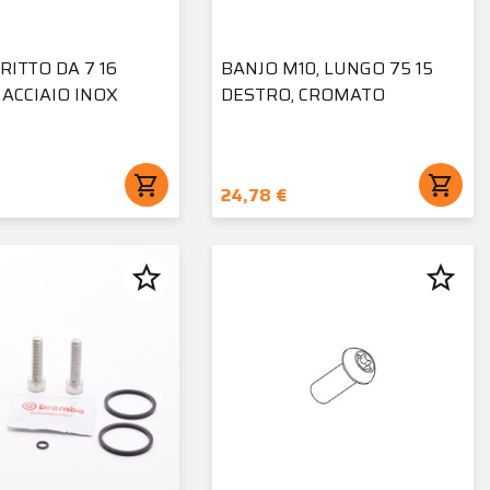
RITTO DA 7 16
BANJO M10, LUNGO 75 15
 ACCIAIO INOX
DESTRO, CROMATO
shopping_cart
shopping_cart
24,78 €
star_border
star_border