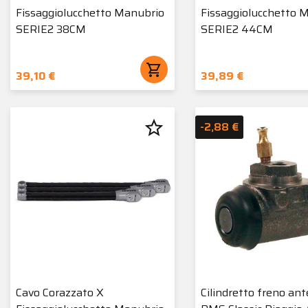
Fissaggiolucchetto Manubrio
Fissaggiolucchetto 
SERIE2 38CM
SERIE2 44CM
shopping_cart
39,10 €
39,89 €
star_border
-2,88 €
Cavo Corazzato X
Cilindretto freno ant