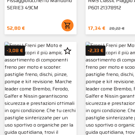
Fissaggiolucchetto Manubrio
RMS Classic Piaggio 
SERIE3 49CM
P601 21378912
shopping_cart
52,80 €
17,34 €
20,22 €
star_border
-3,08 €
-2,33 €