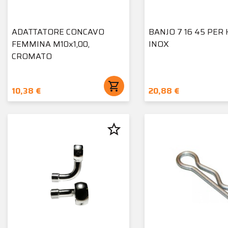
ADATTATORE CONCAVO
BANJO 7 16 45 PER 
FEMMINA M10x1,00,
INOX
CROMATO
shopping_cart
10,38 €
20,88 €
star_border