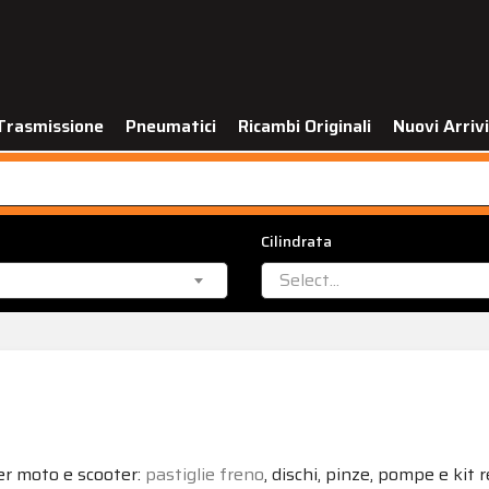
Trasmissione
Pneumatici
Ricambi Originali
Nuovi Arrivi
Cilindrata
Select...
r moto e scooter:
pastiglie freno
, dischi, pinze, pompe e kit