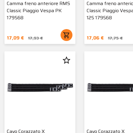
Camma freno anteriore RMS
Camma freno anteri
Classic Piaggio Vespa PK
Classic Piaggio Vesp
179568
125 179568
shopping_cart
17,09 €
17,06 €
17,93 €
17,75 €
star_border
Cavo Corazzato X
Cavo Corazzato X