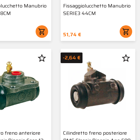
olucchetto Manubrio
Fissaggiolucchetto Manubrio
38CM
SERIE3 44CM
shopping_cart
shopping_cart
51,74 €
star_border
star_border
-2,64 €
to freno anteriore
Cilindretto freno posteriore