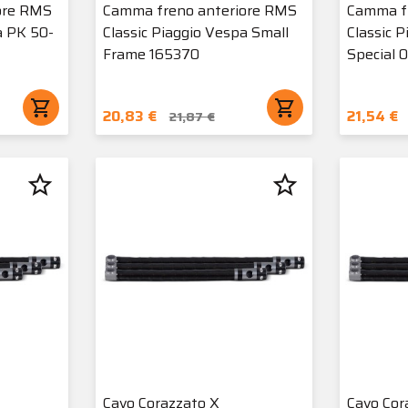
ore RMS
Camma freno anteriore RMS
Camma f
a PK 50-
Classic Piaggio Vespa Small
Classic 
Frame 165370
Special
shopping_cart
shopping_cart
20,83 €
21,54 €
21,87 €
star_border
star_border
Cavo Corazzato X
Cavo Cor