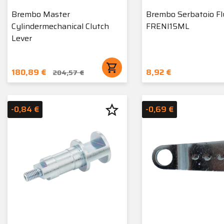
Brembo Master
Brembo Serbatoio Fl
Cylindermechanical Clutch
FRENI15ML
Lever
shopping_cart
180,89 €
8,92 €
204,57 €
star_border
-0,84 €
-0,69 €