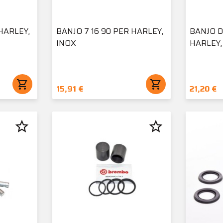
HARLEY,
BANJO 7 16 90 PER HARLEY,
BANJO D
INOX
HARLEY,
shopping_cart
shopping_cart
15,91 €
21,20 €
star_border
star_border