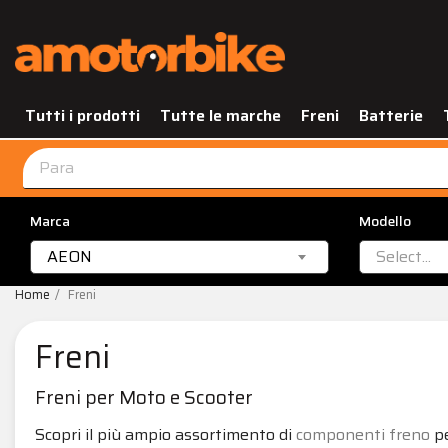
Tutti i prodotti
Tutte le marche
Freni
Batterie
Marca
Modello
AEON
Select...
Home
Freni
Freni
Freni per Moto e Scooter
Scopri il più ampio assortimento di
componenti freno
pe