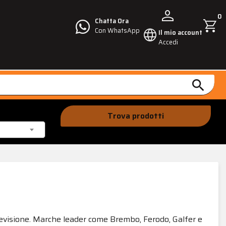
person
0
shopping_cart
Chatta Ora
language
Con WhatsApp
Il mio account
Accedi
search
Trova prodotti
 revisione. Marche leader come Brembo, Ferodo, Galfer e