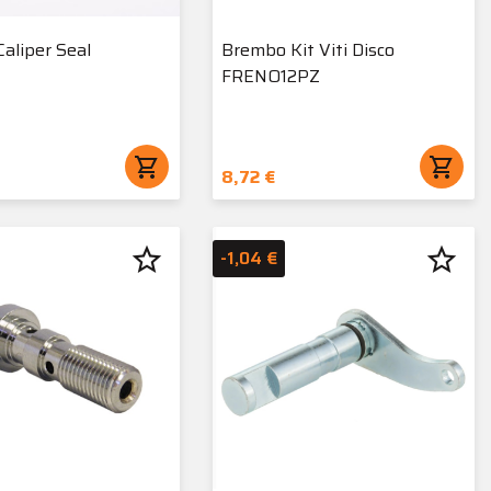
aliper Seal
Brembo Kit Viti Disco
FRENO12PZ
shopping_cart
shopping_cart
8,72 €
star_border
star_border
-1,04 €