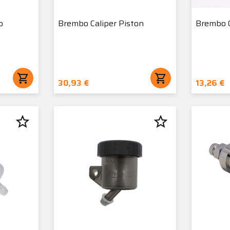
p
Brembo Caliper Piston
Brembo C
shopping_cart
shopping_cart
30,93 €
13,26 €
star_border
star_border