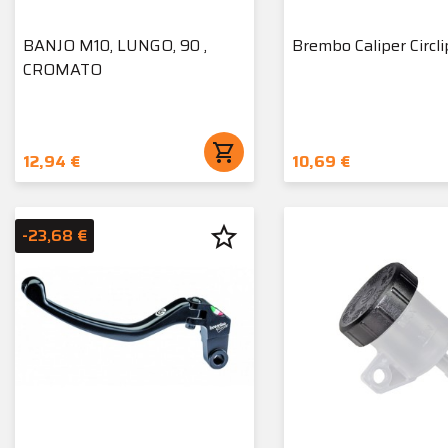
BANJO M10, LUNGO, 90 ,
Brembo Caliper Circli
CROMATO
shopping_cart
12,94 €
10,69 €
star_border
-23,68 €