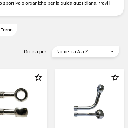
 sportivo o organiche per la guida quotidiana, trovi il
 Freno
Ordina per:
Nome, da A a Z

star_border
star_border