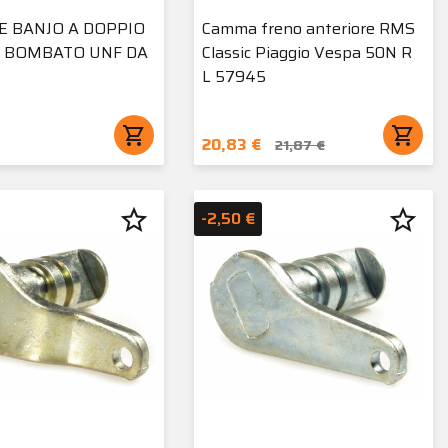
E BANJO A DOPPIO
Camma freno anteriore RMS
 BOMBATO UNF DA
Classic Piaggio Vespa 50N R
L 57945
shopping_cart
shopping_cart
20,83 €
21,87 €
star_border
star_border
-2,50 €