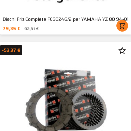
Dischi Friz.Completa FCS0246/2 per YAMAHA YZ 80 94-01
shopping_cart
79,35 €
92,31 €
star_border
-53,37 €