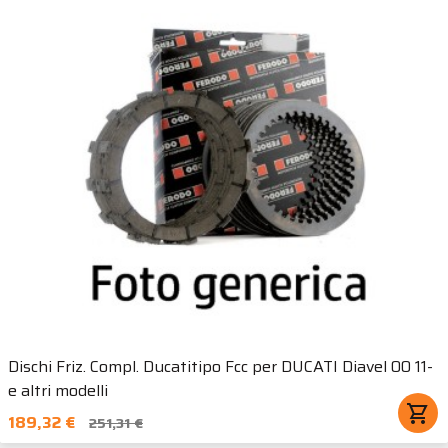
Dischi Friz. Compl. Ducatitipo Fcc per DUCATI Diavel 00 11-
e altri modelli
shopping_cart
189,32 €
251,31 €