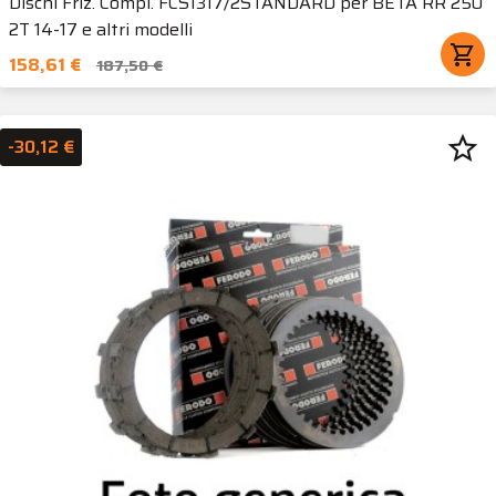
Dischi Friz. Compl. FCS1317/2STANDARD per BETA RR 250
2T 14-17 e altri modelli
shopping_cart
158,61 €
187,50 €
star_border
-30,12 €