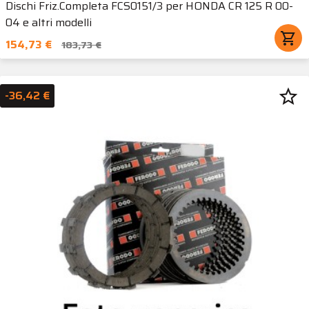
Dischi Friz.Completa FCS0151/3 per HONDA CR 125 R 00-
04 e altri modelli
shopping_cart
154,73 €
183,73 €
star_border
-36,42 €