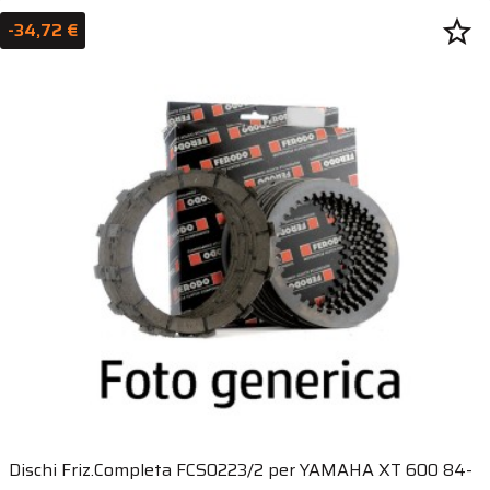
star_border
-34,72 €
Dischi Friz.Completa FCS0223/2 per YAMAHA XT 600 84-