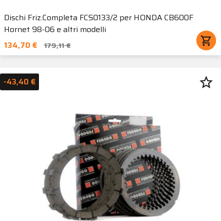
Dischi Friz.Completa FCS0133/2 per HONDA CB600F
Hornet 98-06 e altri modelli
shopping_cart
134,70 €
179,11 €
star_border
-43,40 €