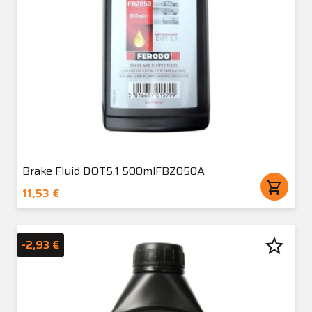
Brake Fluid DOT5.1 500mlFBZ050A
shopping_cart
11,53 €
star_border
-2,93 €