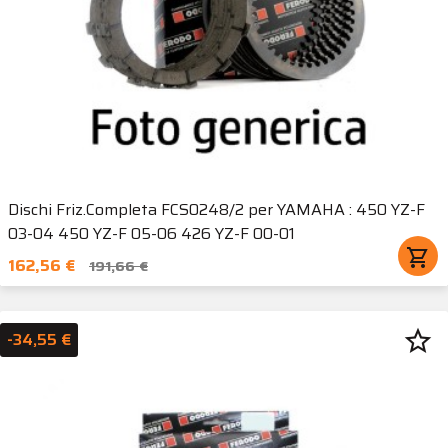
Dischi Friz.Completa FCS0248/2 per YAMAHA : 450 YZ-F
03-04 450 YZ-F 05-06 426 YZ-F 00-01
shopping_cart
162,56 €
191,66 €
star_border
-34,55 €