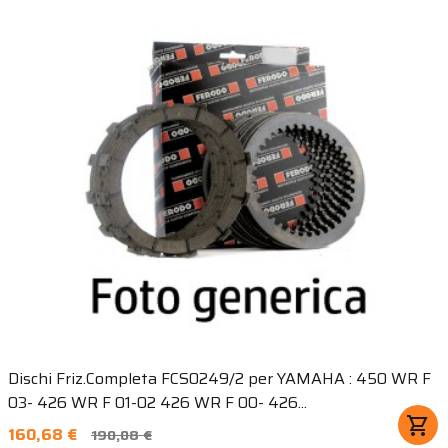
Dischi Friz.Completa FCS0249/2 per YAMAHA : 450 WR F
03- 426 WR F 01-02 426 WR F 00- 426...
shopping_cart
160,68 €
190,08 €