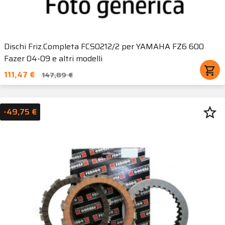
Dischi Friz.Completa FCS0212/2 per YAMAHA FZ6 600
Fazer 04-09 e altri modelli
shopping_cart
111,47 €
147,89 €
star_border
-49,75 €