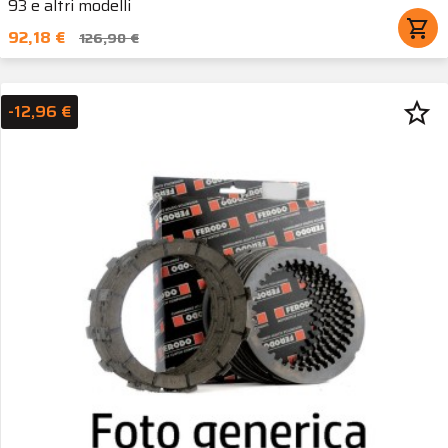
93 e altri modelli
shopping_cart
92,18 €
126,90 €
star_border
-12,96 €