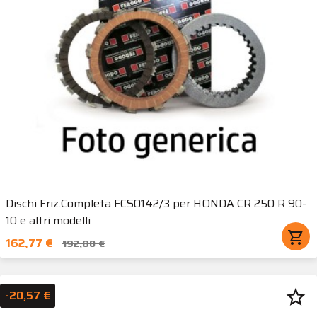
Dischi Friz.Completa FCS0142/3 per HONDA CR 250 R 90-
10 e altri modelli
shopping_cart
162,77 €
192,80 €
star_border
-20,57 €