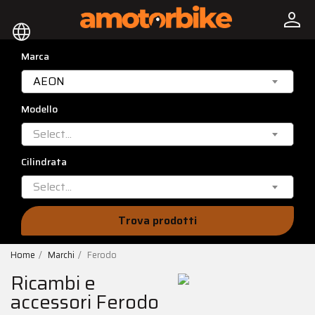
person
language
Marca
AEON
Modello
Select...
Cilindrata
Select...
Trova prodotti
Home
Marchi
Ferodo
Ricambi e
accessori Ferodo