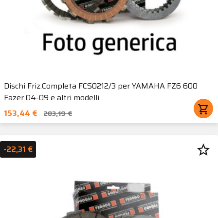
Dischi Friz.Completa FCS0212/3 per YAMAHA FZ6 600
Fazer 04-09 e altri modelli
shopping_cart
153,44 €
203,19 €
star_border
-22,31 €