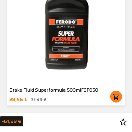
Brake Fluid Superformula 500mlFSF050
shopping_cart
28,56 €
31,49 €
star_border
-61,99 €