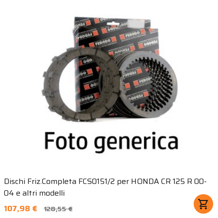
Dischi Friz.Completa FCS0151/2 per HONDA CR 125 R 00-
04 e altri modelli
shopping_cart
107,98 €
128,55 €