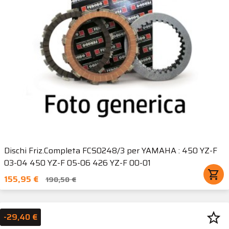
Dischi Friz.Completa FCS0248/3 per YAMAHA : 450 YZ-F
03-04 450 YZ-F 05-06 426 YZ-F 00-01
shopping_cart
155,95 €
190,50 €
star_border
-29,40 €