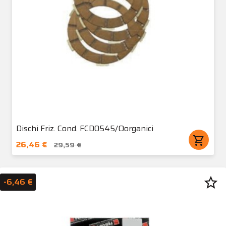
Dischi Friz. Cond. FCD0545/Oorganici
shopping_cart
26,46 €
29,59 €
star_border
-6,46 €