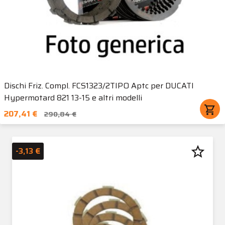
Dischi Friz. Compl. FCS1323/2TIPO Aptc per DUCATI
Hypermotard 821 13-15 e altri modelli
shopping_cart
207,41 €
290,84 €
star_border
-3,13 €