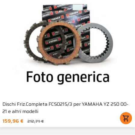
Dischi Friz.Completa FCS0215/3 per YAMAHA YZ 250 00-
21 e altri modelli
shopping_cart
159,96 €
212,71 €