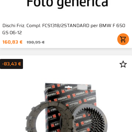
Dischi Friz. Compl. FCS1318/2STANDARD per BMW F 650
GS 06-12
shopping_cart
160,83 €
190,95 €
star_border
-83,43 €