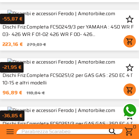
star_border
-55,87 €
Dischi Friz.Completa FCS0249/3 per YAMAHA : 450 WR F
03- 426 WR F 01-02 426 WR F 00- 426...
shopping_cart
223,16 €
279,03 €
star_border
-21,95 €
Dischi Friz.Completa FCS0251/2 per GAS GAS : 250 EC 4T
10-15 e altri modelli
shopping_cart
96,89 €
118,84 €
star_border
-36,85 €
Dischi Friz.Completa FCS0251/3 per GAS GAS : 250 EC 4T
0
menu
shopping_cart
search
10-15 e altri modelli
shopping_cart