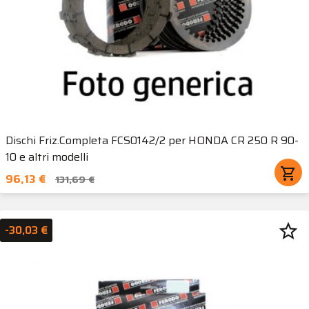
Dischi Friz.Completa FCS0142/2 per HONDA CR 250 R 90-
10 e altri modelli
shopping_cart
96,13 €
131,69 €
star_border
-30,03 €