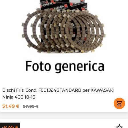
Dischi Friz. Cond. FCD1324STANDARD per KAWASAKI
Ninja 400 18-19
shopping_cart
51,49 €
57,95 €
star_border
-8,45 €