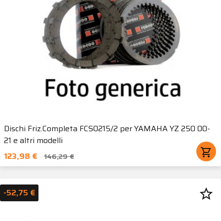
Dischi Friz.Completa FCS0215/2 per YAMAHA YZ 250 00-
21 e altri modelli
shopping_cart
123,98 €
146,29 €
star_border
-52,75 €