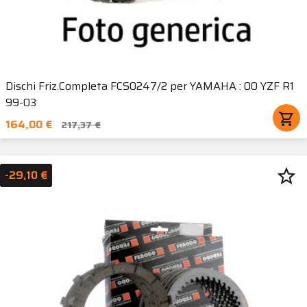
Dischi Friz.Completa FCS0247/2 per YAMAHA : 00 YZF R1
99-03
shopping_cart
164,00 €
217,37 €
star_border
-29,10 €