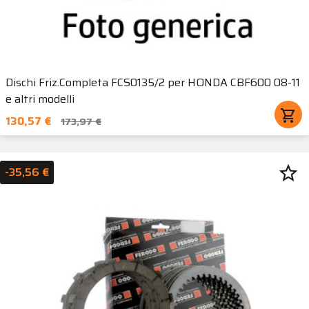
Dischi Friz.Completa FCS0135/2 per HONDA CBF600 08-11
e altri modelli
shopping_cart
130,57 €
173,97 €
star_border
-35,56 €