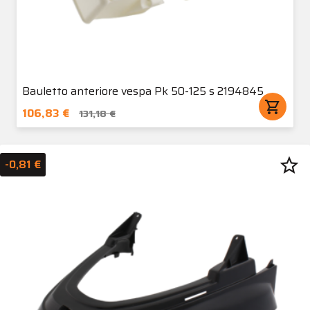
Bauletto anteriore vespa Pk 50-125 s 2194845
shopping_cart
106,83 €
131,18 €
star_border
-0,81 €