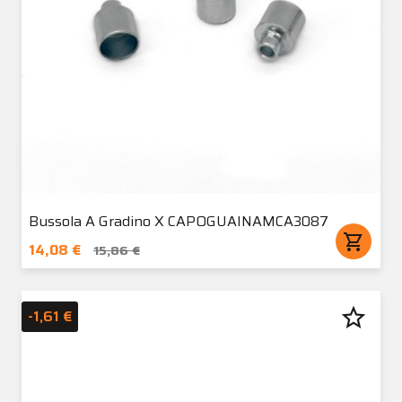
Bussola A Gradino X CAPOGUAINAMCA3087
shopping_cart
14,08 €
15,86 €
star_border
-1,61 €