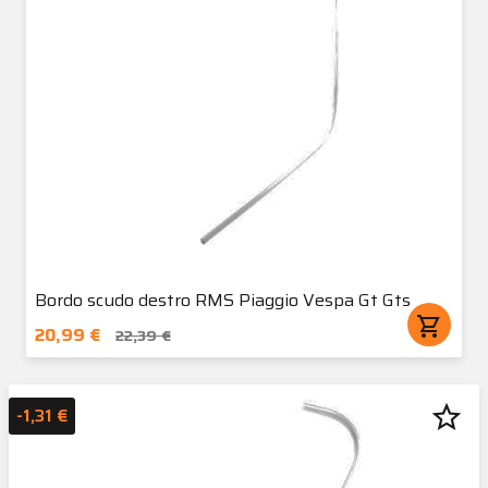
Bordo scudo destro RMS Piaggio Vespa Gt Gts
shopping_cart
20,99 €
22,39 €
star_border
-1,31 €