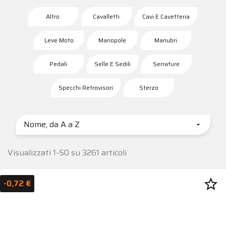
Altro
Cavalletti
Cavi E Cavetteria
Leve Moto
Manopole
Manubri
Pedali
Selle E Sedili
Serrature
Specchi Retrovisori
Sterzo
Nome, da A a Z

Visualizzati 1-50 su 3261 articoli
star_border
-0,72 €