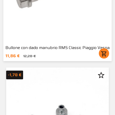
Bullone con dado manubrio RMS Classic Piaggio Vespa
shopping_cart
11,86 €
12,28 €
star_border
-1,78 €