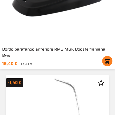
Bordo parafango anteriore RMS MBK BoosterYamaha
Bws
shopping_cart
16,40 €
17,21 €
star_border
-1,40 €