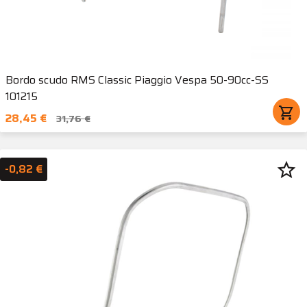
Bordo scudo RMS Classic Piaggio Vespa 50-90cc-SS
101215
shopping_cart
28,45 €
31,76 €
star_border
-0,82 €