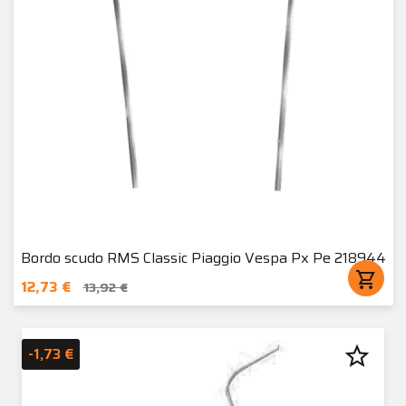
Bordo scudo RMS Classic Piaggio Vespa Px Pe 218944
shopping_cart
12,73 €
13,92 €
star_border
-1,73 €