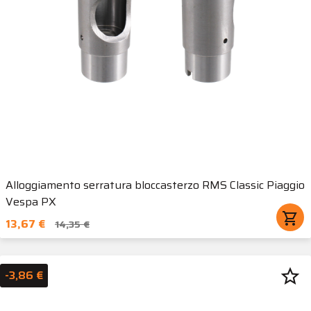
Alloggiamento serratura bloccasterzo RMS Classic Piaggio
Vespa PX
shopping_cart
13,67 €
14,35 €
star_border
-3,86 €