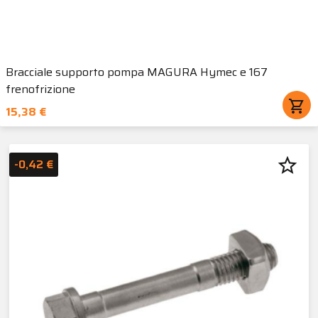
Bracciale supporto pompa MAGURA Hymec e 167
frenofrizione
shopping_cart
15,38 €
star_border
-0,42 €