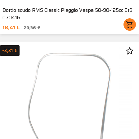
Bordo scudo RMS Classic Piaggio Vespa 50-90-125cc Et3
070416
shopping_cart
18,41 €
20,36 €
star_border
-3,31 €