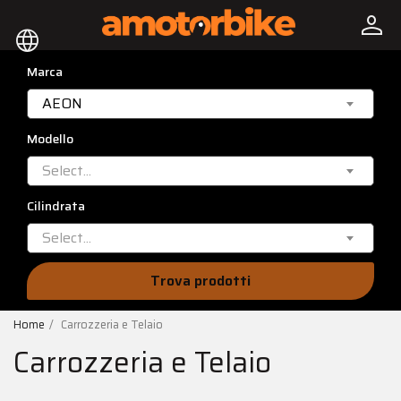
person
language
Marca
AEON
Modello
Select...
Cilindrata
Select...
Trova prodotti
Home
Carrozzeria e Telaio
Carrozzeria e Telaio