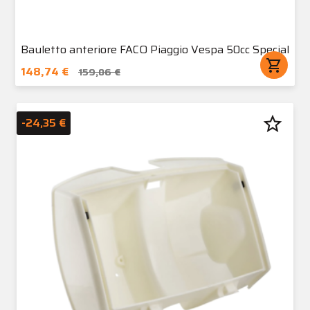
Bauletto anteriore FACO Piaggio Vespa 50cc Special
shopping_cart
148,74 €
159,06 €
star_border
-24,35 €