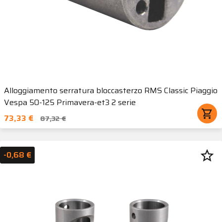
Alloggiamento serratura bloccasterzo RMS Classic Piaggio
Vespa 50-125 Primavera-et3 2 serie
shopping_cart
73,33 €
87,32 €
star_border
-0,68 €