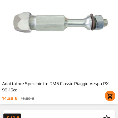
Adattatore Specchietto RMS Classic Piaggio Vespa PX
98-15cc
shopping_cart
14,28 €
15,00 €
-0,18 €