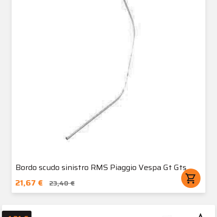
Bordo scudo sinistro RMS Piaggio Vespa Gt Gts
shopping_cart
21,67 €
23,40 €