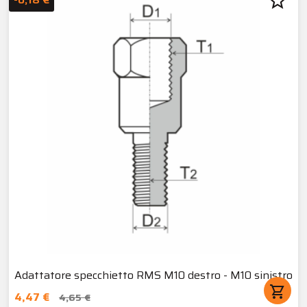
star_border
Adattatore specchietto RMS M10 destro - M10 sinistro
shopping_cart
4,47 €
4,65 €