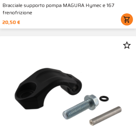
Bracciale supporto pompa MAGURA Hymec e 167
frenofrizione
shopping_cart
20,50 €
star_border