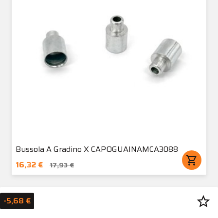
Bussola A Gradino X CAPOGUAINAMCA3088
shopping_cart
16,32 €
17,93 €
star_border
-5,68 €