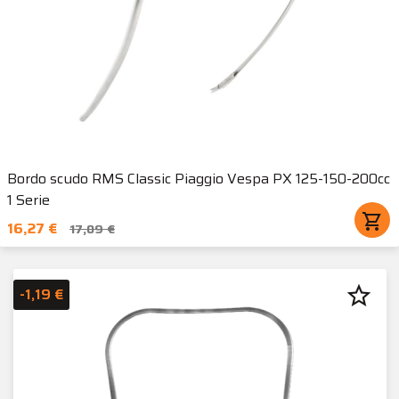
Bordo scudo RMS Classic Piaggio Vespa PX 125-150-200cc
1 Serie
shopping_cart
16,27 €
17,09 €
star_border
-1,19 €