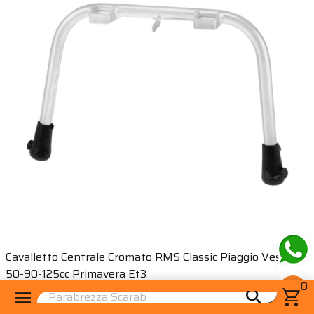
Cavalletto Centrale Cromato RMS Classic Piaggio Vespa
50-90-125cc Primavera Et3
0
shopping_cart
menu
shopping_cart
search
26,69 €
32,37 €