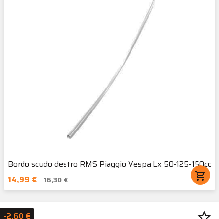
Bordo scudo destro RMS Piaggio Vespa Lx 50-125-150cc
shopping_cart
14,99 €
16,30 €
star_border
-2,60 €