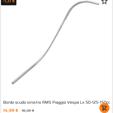
star_border
-1,31 €
Bordo scudo sinistro RMS Piaggio Vespa Lx 50-125-150cc
shopping_cart
14,99 €
16,30 €