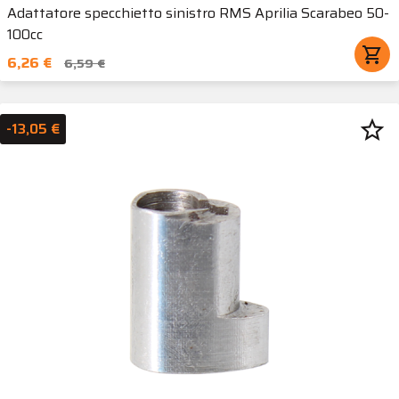
Adattatore specchietto sinistro RMS Aprilia Scarabeo 50-
100cc
shopping_cart
6,26 €
6,59 €
star_border
-13,05 €