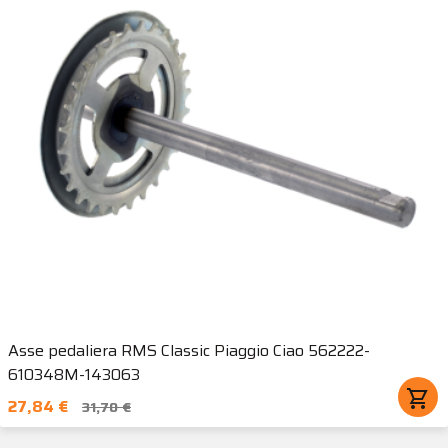
Asse pedaliera RMS Classic Piaggio Ciao 562222-
610348M-143063
shopping_cart
27,84 €
31,70 €