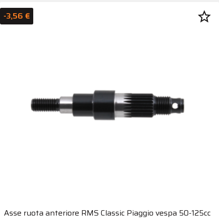
star_border
-3,56 €
Asse ruota anteriore RMS Classic Piaggio vespa 50-125cc