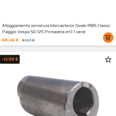
Alloggiamento serratura bloccasterzo Ovale RMS Classic
Piaggio Vespa 50-125 Primavera-et3 1 serie
shopping_cart
68,46 €
81,51 €
star_border
-13,99 €