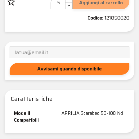
star_border
Aggiungi al carrello
Codice:
121850020
Avvisami quando disponibile
Caratteristiche
Modelli
APRILIA Scarabeo 50-100 Nd
Compatibili