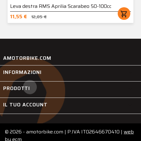
Leva destra RMS Aprilia Scarabeo 50-100cc
shopping_cart
11,55 €
12,05 €
AMOTORBIKE.COM
INFORMAZIONI

PRODOTTI

IL TUO ACCOUNT

© 2026 - amotorbike.com | P.IVA IT02646670410 |
web
by
ecm