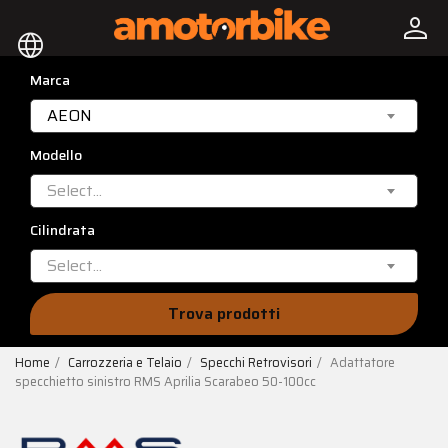
person
language
Marca
AEON
Modello
Select...
Cilindrata
Select...
Trova prodotti
Home
Carrozzeria e Telaio
Specchi Retrovisori
Adattatore
specchietto sinistro RMS Aprilia Scarabeo 50-100cc