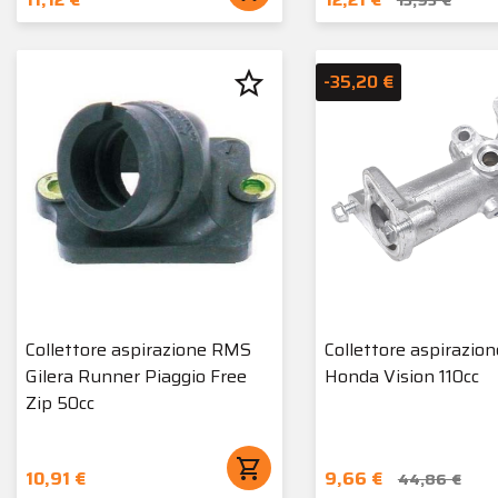
star_border
-35,20 €
Collettore aspirazione RMS
Collettore aspirazio
Gilera Runner Piaggio Free
Honda Vision 110cc
Zip 50cc
shopping_cart
10,91 €
9,66 €
44,86 €