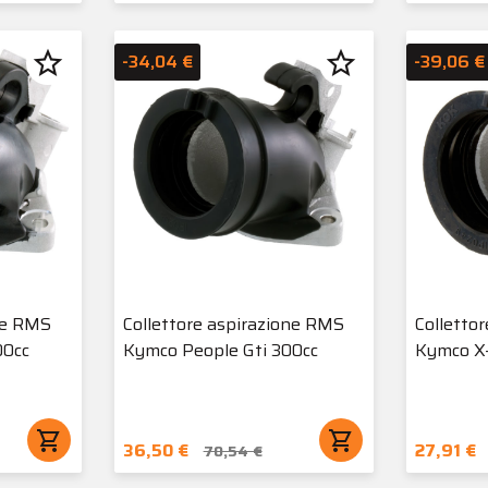
star_border
star_border
-34,04 €
-39,06 €
ne RMS
Collettore aspirazione RMS
Colletto
0cc
Kymco People Gti 300cc
Kymco X-
shopping_cart
shopping_cart
36,50 €
27,91 €
70,54 €