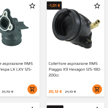
star_border
star_border
-1,01 €
re aspirazione RMS
Collettore aspirazione RMS
Vespa LX LXV 125-
Piaggio X9 Hexagon 125-180-
200cc
shopping_cart
shopping_cart
20,12 €
31,72 €
21,13 €