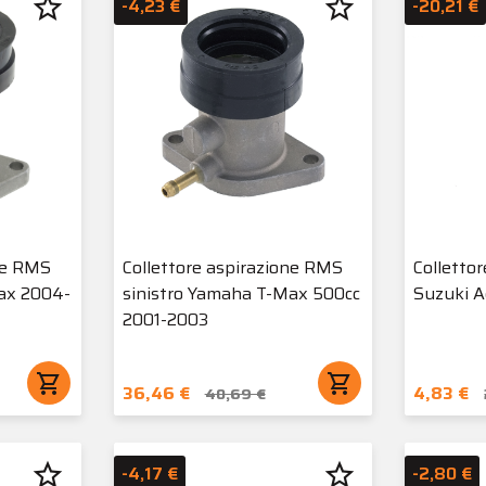
star_border
star_border
-4,23 €
-20,21 €
ne RMS
Collettore aspirazione RMS
Colletto
ax 2004-
sinistro Yamaha T-Max 500cc
Suzuki A
2001-2003
shopping_cart
shopping_cart
36,46 €
4,83 €
40,69 €
star_border
star_border
-4,17 €
-2,80 €