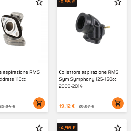
star_border
star_border
-0,95 €
re aspirazione RMS
Collettore aspirazione RMS
ddress 110cc
Sym Symphony 125-150cc
2009-2014
shopping_cart
shopping_cart
19,12 €
25,04 €
20,07 €
star_border
star_border
-4,96 €