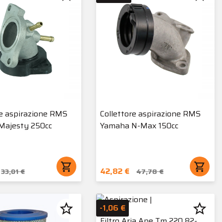
re aspirazione RMS
Collettore aspirazione RMS
Majesty 250cc
Yamaha N-Max 150cc
shopping_cart
shopping_cart
42,82 €
33,01 €
47,78 €
star_border
star_border
-1,06 €
Filtro Aria Ape Tm 220 82-