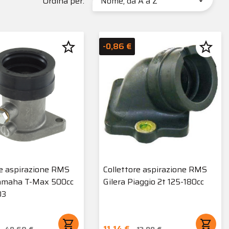
Ordina per:
Nome, da A a Z

star_border
star_border
-0,86 €
re aspirazione RMS
Collettore aspirazione RMS
Yamaha T-Max 500cc
Gilera Piaggio 2t 125-180cc
03
shopping_cart
shopping_cart
11,14 €
40,69 €
12,00 €