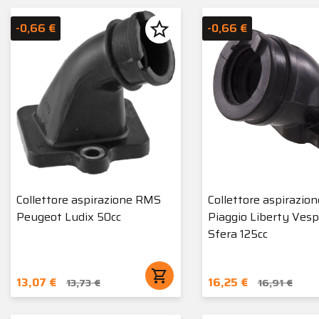
star_border
-0,66 €
-0,66 €
Collettore aspirazione RMS
Collettore aspirazio
Peugeot Ludix 50cc
Piaggio Liberty Ves
Sfera 125cc
shopping_cart
13,07 €
16,25 €
13,73 €
16,91 €