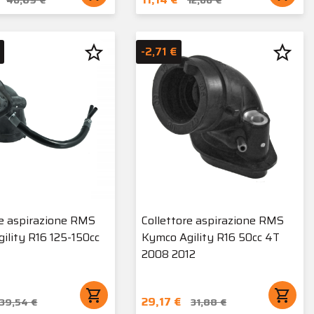
star_border
star_border
-2,71 €
re aspirazione RMS
Collettore aspirazione RMS
ility R16 125-150cc
Kymco Agility R16 50cc 4T
2008 2012
shopping_cart
shopping_cart
29,17 €
39,54 €
31,88 €