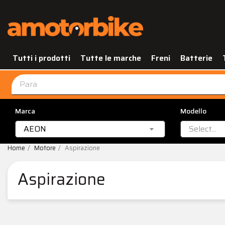
Tutti i prodotti
Tutte le marche
Freni
Batterie
Marca
Modello
AEON
Select...
Home
Motore
Aspirazione
Aspirazione