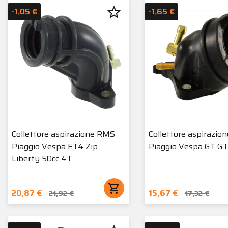
star_border
-1,05 €
-1,65 €
Collettore aspirazione RMS
Collettore aspirazio
Piaggio Vespa ET4 Zip
Piaggio Vespa GT GT
Liberty 50cc 4T
shopping_cart
20,87 €
15,67 €
21,92 €
17,32 €