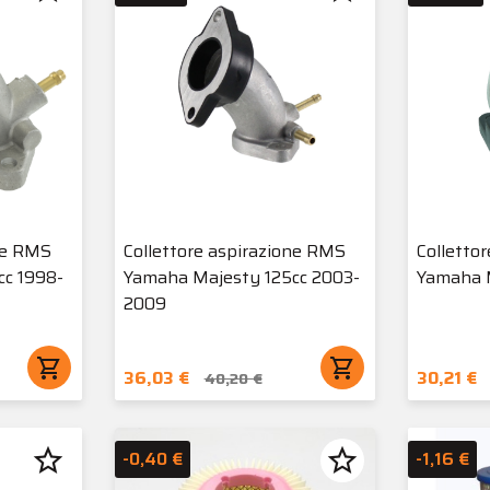
ne RMS
Collettore aspirazione RMS
Colletto
cc 1998-
Yamaha Majesty 125cc 2003-
Yamaha 
2009
shopping_cart
shopping_cart
36,03 €
30,21 €
40,20 €
star_border
star_border
-0,40 €
-1,16 €