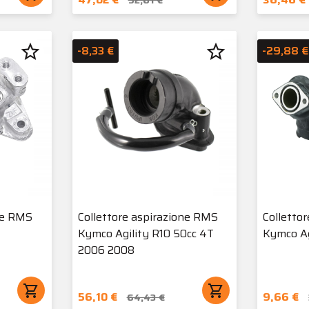
star_border
star_border
-8,33 €
-29,88 €
ne RMS
Collettore aspirazione RMS
Colletto
Kymco Agility R10 50cc 4T
Kymco Ag
2006 2008
shopping_cart
shopping_cart
56,10 €
9,66 €
64,43 €