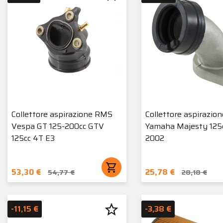
Collettore aspirazione RMS
Collettore aspirazio
Vespa GT 125-200cc GTV
Yamaha Majesty 125
125cc 4T E3
2002
shopping_cart
53,30 €
25,78 €
54,77 €
28,18 €
star_border
-11,15 €
-3,38 €