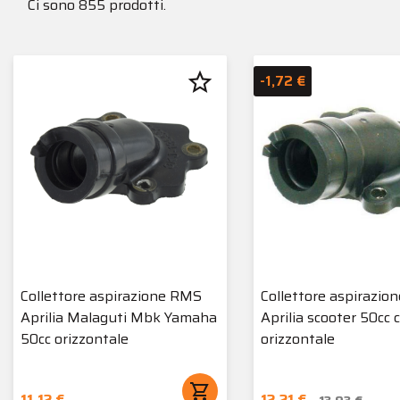
Ci sono 855 prodotti.
star_border
-1,72 €
Collettore aspirazione RMS
Collettore aspirazio
Aprilia Malaguti Mbk Yamaha
Aprilia scooter 50cc c
50cc orizzontale
orizzontale
shopping_cart
11,12 €
12,21 €
13,93 €