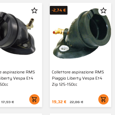
star_border
star_border
-2,74 €
re aspirazione RMS
Collettore aspirazione RMS
Liberty Vespa Et4
Piaggio Liberty Vespa Et4
150cc
Zip 125-150cc
shopping_cart
shopping_cart
19,32 €
17,93 €
22,06 €