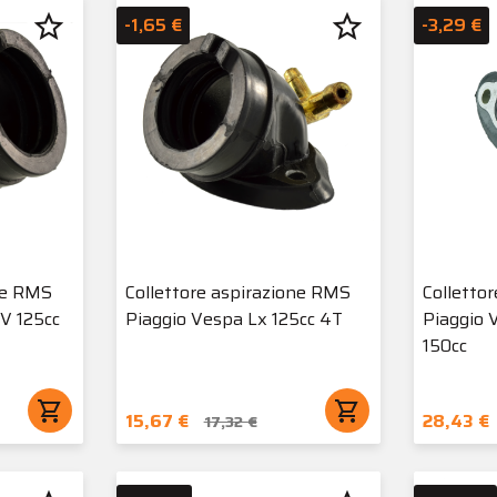
star_border
star_border
-1,65 €
-3,29 €
ne RMS
Collettore aspirazione RMS
Colletto
V 125cc
Piaggio Vespa Lx 125cc 4T
Piaggio 
150cc
shopping_cart
shopping_cart
15,67 €
28,43 €
17,32 €