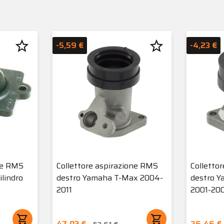
star_border
star_border
-5,59 €
-4,23 €
ne RMS
Collettore aspirazione RMS
Colletto
ilindro
destro Yamaha T-Max 2004-
destro 
2011
2001-20
shopping_cart
shopping_cart
47,02 €
36,46 €
52,61 €