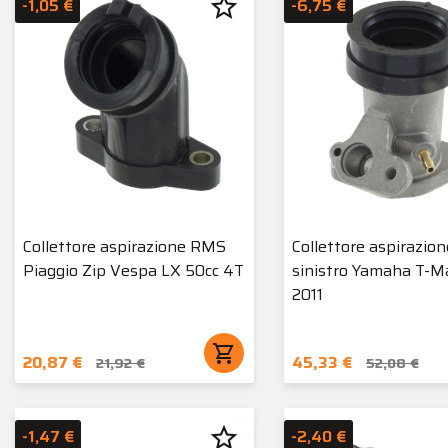
star_border
-1,05 €
-6,75 €
Collettore aspirazione RMS
Collettore aspirazio
Piaggio Zip Vespa LX 50cc 4T
sinistro Yamaha T-M
2011
shopping_cart
20,87 €
45,33 €
21,92 €
52,08 €
star_border
-1,47 €
-2,40 €