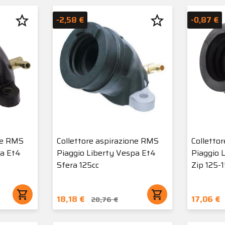
star_border
star_border
-2,58 €
-0,87 €
ne RMS
Collettore aspirazione RMS
Colletto
pa Et4
Piaggio Liberty Vespa Et4
Piaggio 
Sfera 125cc
Zip 125-
shopping_cart
shopping_cart
18,18 €
17,06 €
20,76 €