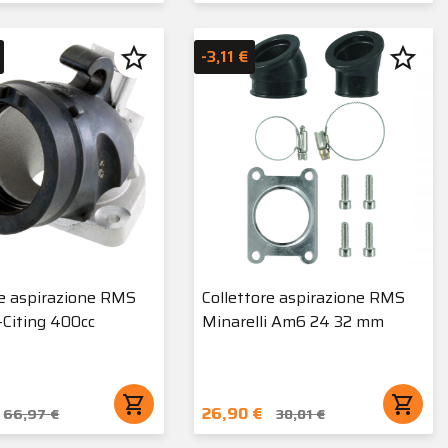
star_border
star_border
-3,11 €
re aspirazione RMS
Collettore aspirazione RMS
Citing 400cc
Minarelli Am6 24 32 mm
shopping_cart
shopping_cart
26,90 €
66,97 €
30,01 €