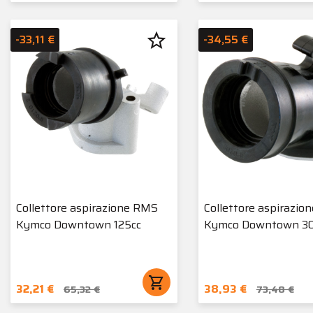
star_border
-33,11 €
-34,55 €
Collettore aspirazione RMS
Collettore aspirazio
Kymco Downtown 125cc
Kymco Downtown 30
shopping_cart
32,21 €
38,93 €
65,32 €
73,48 €