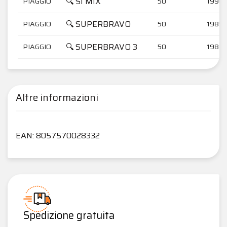
🔍 SI MIX
PIAGGIO
50
1996-
🔍 SUPERBRAVO
PIAGGIO
50
1985-
🔍 SUPERBRAVO 3
PIAGGIO
50
1987-
Altre informazioni
EAN: 8057570028332
Spedizione gratuita