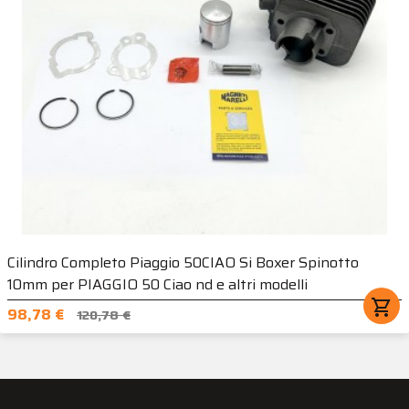
Cilindro Completo Piaggio 50CIAO Si Boxer Spinotto
10mm per PIAGGIO 50 Ciao nd e altri modelli
shopping_cart
98,78 €
120,78 €