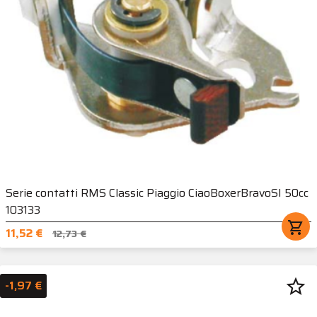
Serie contatti RMS Classic Piaggio CiaoBoxerBravoSI 50cc
103133
shopping_cart
11,52 €
12,73 €
star_border
-1,97 €