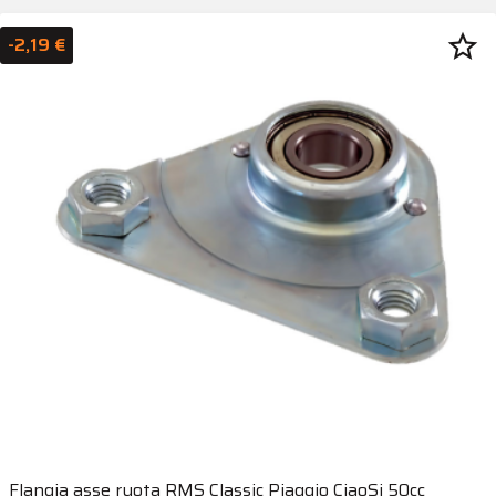
star_border
-2,19 €
Flangia asse ruota RMS Classic Piaggio CiaoSi 50cc