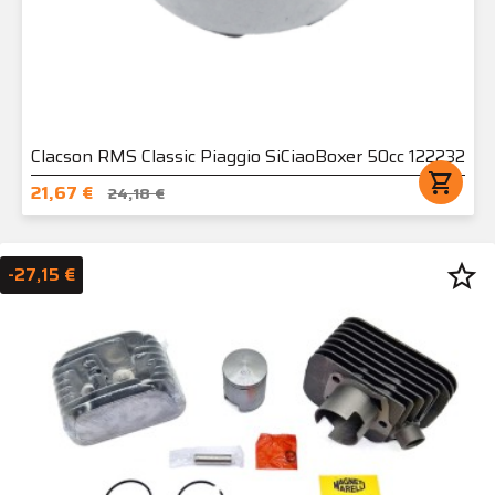
Clacson RMS Classic Piaggio SiCiaoBoxer 50cc 122232
shopping_cart
21,67 €
24,18 €
star_border
-27,15 €