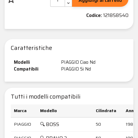
Aggiungi al carrello
Codice:
121858540
Caratteristiche
Modelli
PIAGGIO Ciao Nd
Compatibili
PIAGGIO Si Nd
Tutti i modelli compatibili
Marca
Modello
Cilindrata
Anni
🔍 BOSS
PIAGGIO
50
1988-
PIAGGIO
50
1987-