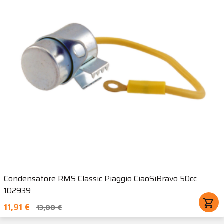
Condensatore RMS Classic Piaggio CiaoSiBravo 50cc
102939
shopping_cart
11,91 €
13,88 €