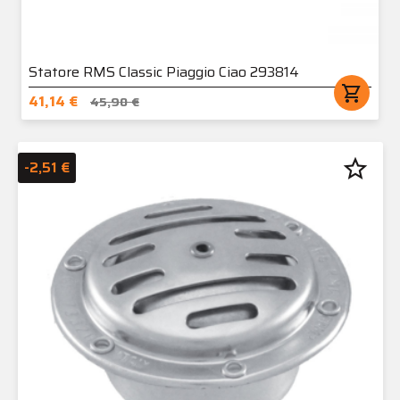
Statore RMS Classic Piaggio Ciao 293814
shopping_cart
41,14 €
45,90 €
star_border
-2,51 €