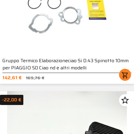
Gruppo Termico Elaborazioneciao Si D.43 Spinotto 10mm
per PIAGGIO 50 Ciao nd e altri modelli
shopping_cart
142,61 €
169,76 €
star_border
-22,00 €