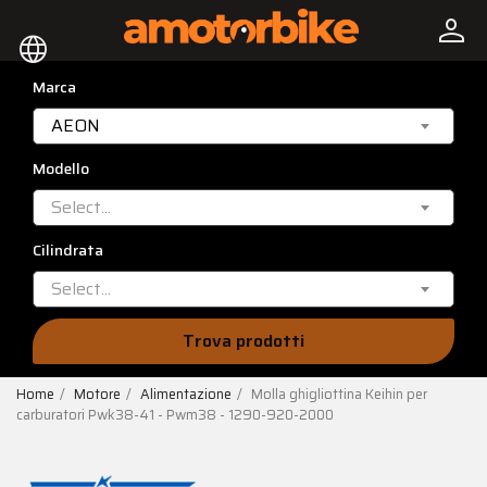
person
language
Marca
AEON
Modello
Select...
Cilindrata
Select...
Trova prodotti
Home
Motore
Alimentazione
Molla ghigliottina Keihin per
carburatori Pwk38-41 - Pwm38 - 1290-920-2000