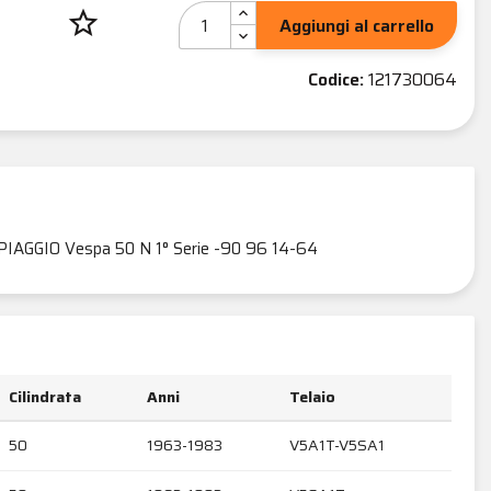
star_border
Aggiungi al carrello
Codice:
121730064
PIAGGIO Vespa 50 N 1° Serie -90 96 14-64
Cilindrata
Anni
Telaio
50
1963-1983
V5A1T-V5SA1