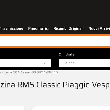
Trasmissione
Pneumatici
Ricambi Originali
Nuovi Arrivi
Cilindrata
Select...
gio Vespa 50 N 1 serie -90 98114-98646
zina RMS Classic Piaggio Vesp