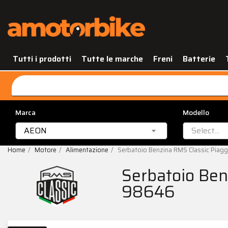
Tutti i prodotti
Tutte le marche
Freni
Batterie
Marca
Modello
AEON
Select...
Home
Motore
Alimentazione
Serbatoio Benzina RMS Classic Piag
Serbatoio Ben
98646