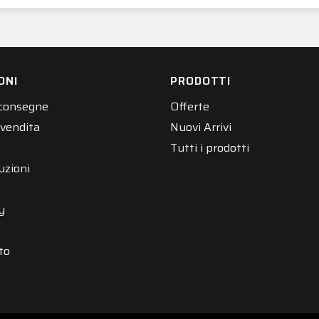
ONI
PRODOTTI
 consegne
Offerte
 vendita
Nuovi Arrivi
Tutti i prodotti
uzioni
y
to