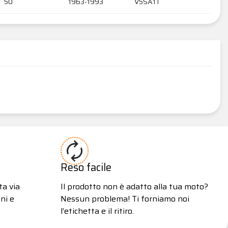
50
1963-1993
V5SA1T
Reso facile
ta via
Il prodotto non è adatto alla tua moto?
ni e
Nessun problema! Ti forniamo noi
l’etichetta e il ritiro.