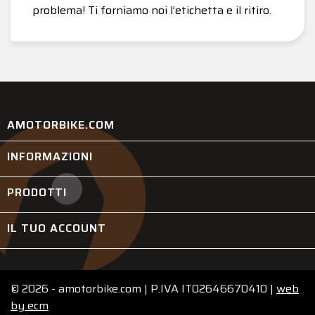
problema! Ti forniamo noi l’etichetta e il ritiro.
AMOTORBIKE.COM
INFORMAZIONI

PRODOTTI

IL TUO ACCOUNT

© 2026 - amotorbike.com | P.IVA IT02646670410 |
web
by
ecm