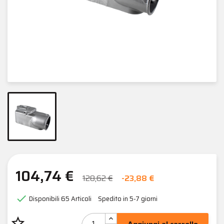
104,74 €
128,62 €
-23,88 €

Disponibili
65 Articoli
Spedito in 5-7 giorni
star_border