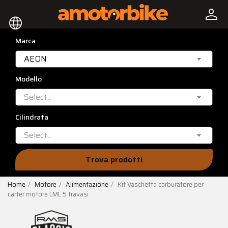
person
language
Marca
AEON
Modello
Select...
Cilindrata
Select...
Trova prodotti
Home
Motore
Alimentazione
Kit Vaschetta carburatore per
carter motore LML 5 travasi