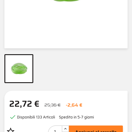
22,72 €
25,36 €
-2,64 €

Disponibili
133 Articoli
Spedito in 5-7 giorni
star_border