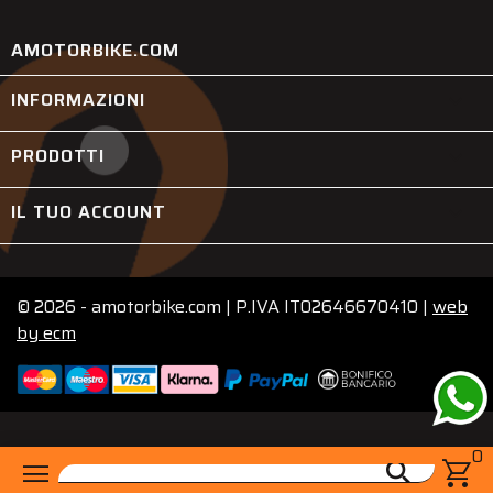
AMOTORBIKE.COM
INFORMAZIONI

PRODOTTI

IL TUO ACCOUNT

© 2026 - amotorbike.com | P.IVA IT02646670410 |
web
by
ecm
0
menu
shopping_cart
search