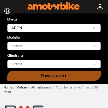
person
language
Marca
AEON
Modello
Select...
Cilindrata
Select...
Trova prodotti
Home
Motore
Alimentazione
Tubo benzina - 4x7mm da 50
metri