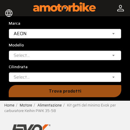
person
language
Marca
AEON
Modello
Select...
Cilindrata
Select...
Trova prodotti
Home
Motore
Alimentazione
Kit getti del minimo Evok per
carburatore Keihin PWK 35-58