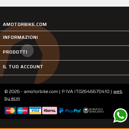
AMOTORBIKE.COM
INFORMAZIONI

PRODOTTI

IL TUO ACCOUNT

© 2026 - amotorbike.com | P.IVA IT02646670410 |
web
by
ecm