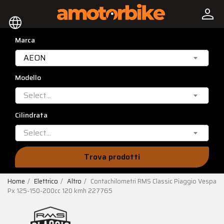
person
language
Marca
AEON
Modello
Select...
Cilindrata
Select...
Trova prodotti
Home
Elettrico
Altro
Contachilometri RMS Classic Piaggio Vespa
Px 125-150-200cc 120 kmh 227765