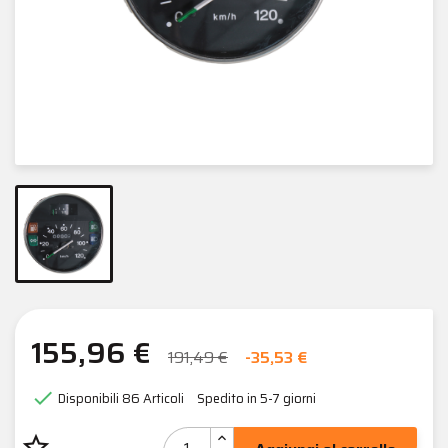
155,96 €
191,49 €
-35,53 €

Disponibili
86 Articoli
Spedito in 5-7 giorni
star_border