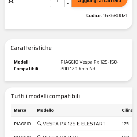
Aggiungi al carrello
Codice:
163680021
Caratteristiche
Modelli
PIAGGIO Vespa Px 125-150-
Compatibili
200 120 Kmh Nd
Tutti i modelli compatibili
Marca
Modello
Cilindr
🔍 VESPA PX 125 E ELESTART
PIAGGIO
125