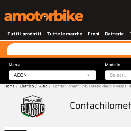
Tutti i prodotti
Tutte le marche
Freni
Batterie
Marca
Modello
AEON
Select...
Home
Elettrico
Altro
Contachilometri RMS Classic Piaggio Vespa
Contachilome