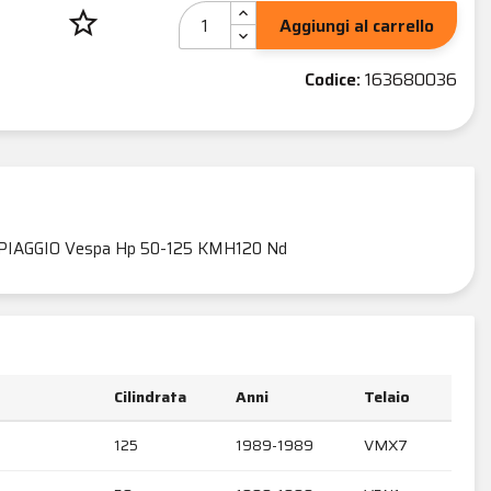
star_border
Aggiungi al carrello
Codice:
163680036
PIAGGIO Vespa Hp 50-125 KMH120 Nd
Cilindrata
Anni
Telaio
125
1989-1989
VMX7