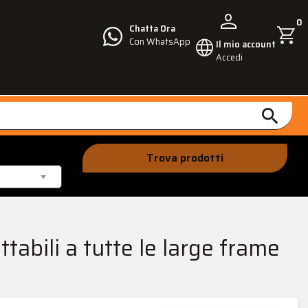
person
0
shopping_cart
Chatta Ora
language
Con WhatsApp
Il mio account
Accedi
search
Trova prodotti
abili a tutte le large frame