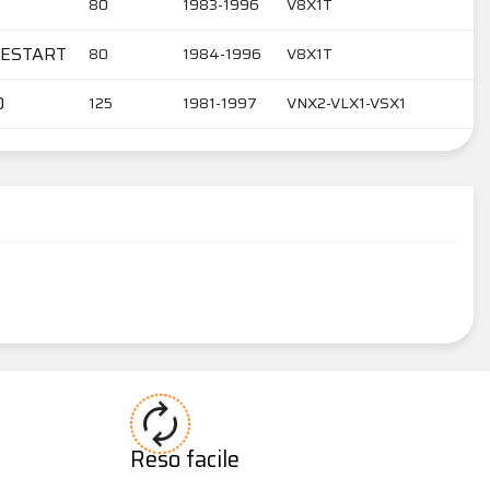
80
1983-1996
V8X1T
LESTART
80
1984-1996
V8X1T
O
125
1981-1997
VNX2-VLX1-VSX1
Reso facile