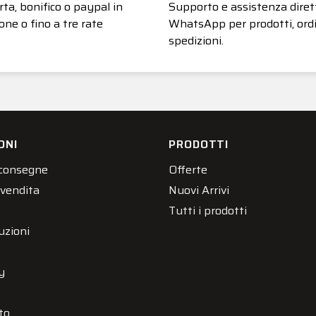
ta, bonifico o paypal in
Supporto e assistenza diret
one o fino a tre rate
WhatsApp per prodotti, ordi
spedizioni.
ONI
PRODOTTI
 consegne
Offerte
 vendita
Nuovi Arrivi
Tutti i prodotti
uzioni
y
to