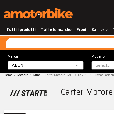
Tutti i prodotti
Tutte le marche
Freni
Batterie
Marca
Modello
AEON
Select...
Home
Motore
Altro
Carter Motore LML PX 125-150 5 Travasi adattab
Carter Motore 