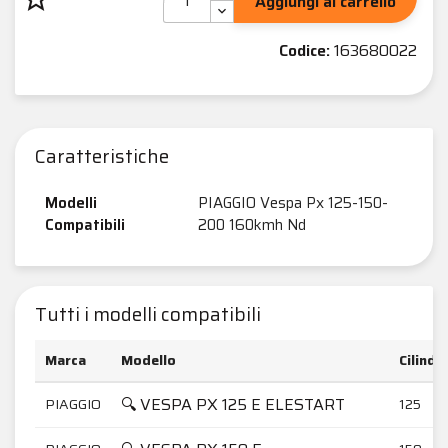
Aggiungi al carrello
Codice:
163680022
Caratteristiche
Modelli
PIAGGIO Vespa Px 125-150-
Compatibili
200 160kmh Nd
Tutti i modelli compatibili
Marca
Modello
Cilindr
🔍 VESPA PX 125 E ELESTART
PIAGGIO
125