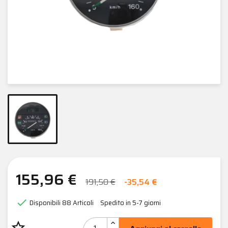
155,96 €
191,50 €
-35,54 €

Disponibili
88 Articoli
Spedito in 5-7 giorni
star_border