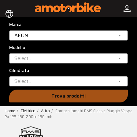
person
language
Marca
AEON
Modello
Select...
Cilindrata
Select...
Trova prodotti
Home
Elettrico
Altro
Contachilometri RMS Classic Piaggio Vespa
Px 125-150-200cc 160kmh