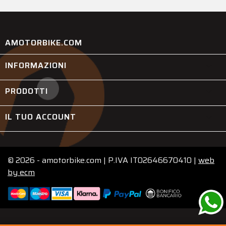
AMOTORBIKE.COM
INFORMAZIONI

PRODOTTI

IL TUO ACCOUNT

© 2026 - amotorbike.com | P.IVA IT02646670410 |
web
by
ecm