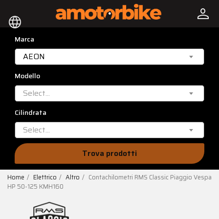
person
language
Marca
AEON
Modello
Select...
Cilindrata
Select...
Trova prodotti
Home
Elettrico
Altro
Contachilometri RMS Classic Piaggio Vespa
HP 50-125 KMH160