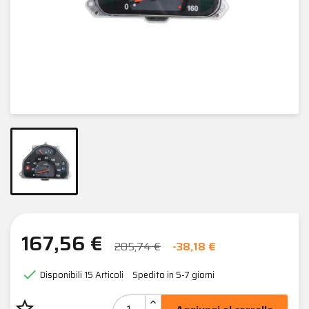
167,56 €
205,74 €
-38,18 €

Disponibili
15 Articoli
Spedito in 5-7 giorni
star_border