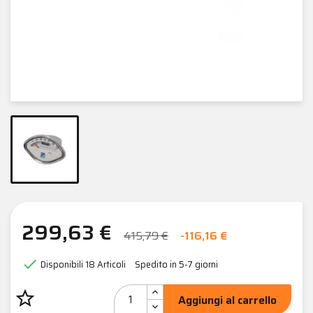
299,63 €
415,79 €
-116,16 €

Disponibili
18 Articoli
Spedito in 5-7 giorni
star_border
Aggiungi al carrello