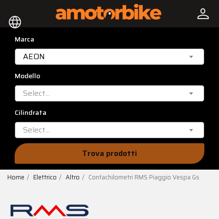
person
language
Marca
AEON
Modello
Select...
Cilindrata
Select...
Trova prodotti
Home
Elettrico
Altro
Contachilometri RMS Piaggio Vespa Gs