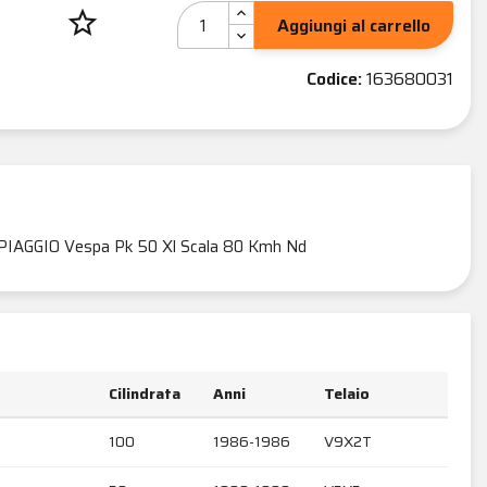
star_border
Aggiungi al carrello
Codice:
163680031
PIAGGIO Vespa Pk 50 Xl Scala 80 Kmh Nd
Cilindrata
Anni
Telaio
100
1986-1986
V9X2T