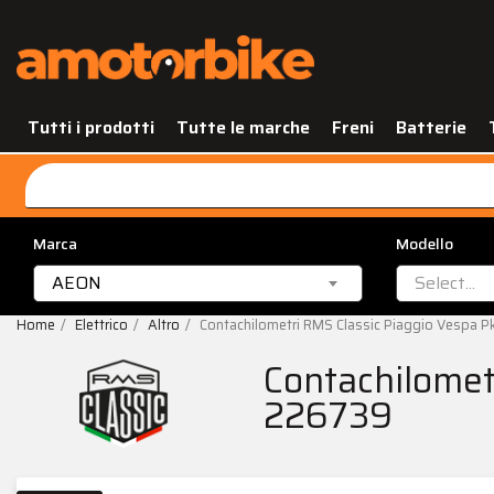
Tutti i prodotti
Tutte le marche
Freni
Batterie
Marca
Modello
AEON
Select...
Home
Elettrico
Altro
Contachilometri RMS Classic Piaggio Vespa 
Contachilomet
226739