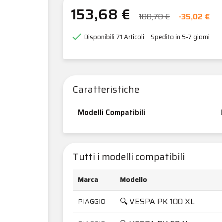
153,68 €
188,70 €
-35,02 €

Disponibili
71 Articoli
Spedito in 5-7 giorni
Caratteristiche
Modelli Compatibili
Tutti i modelli compatibili
Marca
Modello
🔍 VESPA PK 100 XL
PIAGGIO