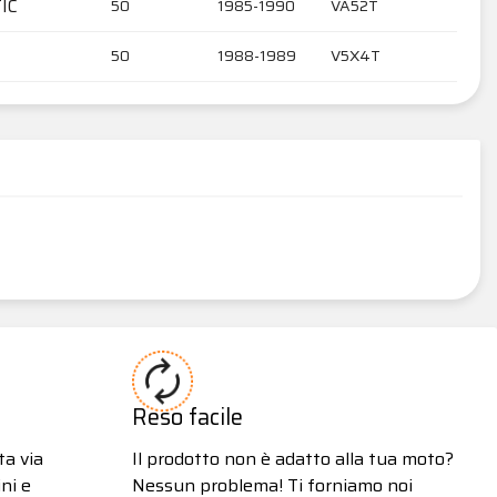
IC
50
1985-1990
VA52T
50
1988-1989
V5X4T
Reso facile
ta via
Il prodotto non è adatto alla tua moto?
ni e
Nessun problema! Ti forniamo noi