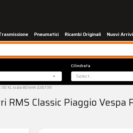
Trasmissione
Pneumatici
Ricambi Originali
Nuovi Arrivi
Cilindrata
Select...
Pk 50 XL scala 80 kmh 226739
ri RMS Classic Piaggio Vespa 