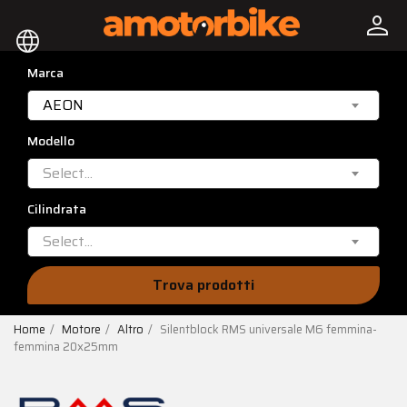
person
language
Marca
AEON
Modello
Select...
Cilindrata
Select...
Trova prodotti
Home
Motore
Altro
Silentblock RMS universale M6 femmina-
femmina 20x25mm