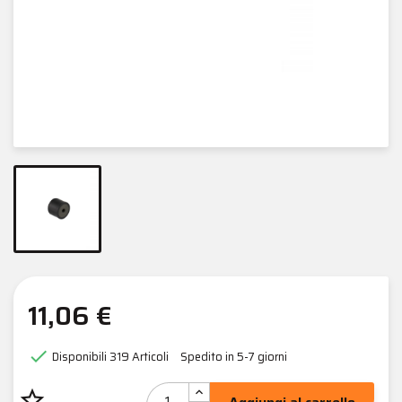
11,06 €

Disponibili
319 Articoli
Spedito in 5-7 giorni
star_border