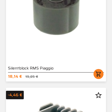
Silentblock RMS Piaggio
shopping_cart
18,14 €
19,05 €
star_border
-4,46 €