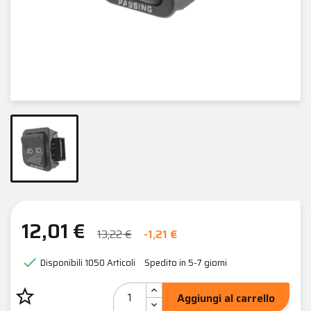
12,01 €
13,22 €
-1,21 €

Disponibili
1050 Articoli
Spedito in 5-7 giorni
star_border
Aggiungi al carrello