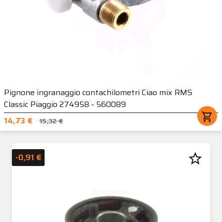
Pignone ingranaggio contachilometri Ciao mix RMS
Classic Piaggio 274958 - 560089
shopping_cart
14,73 €
15,32 €
star_border
-0,91 €