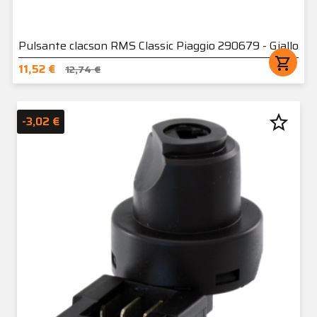
Pulsante clacson RMS Classic Piaggio 290679 - Giallo
shopping_cart
11,52 €
12,74 €
star_border
-3,02 €