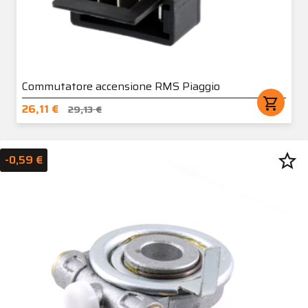
Commutatore accensione RMS Piaggio
shopping_cart
26,11 €
29,13 €
star_border
-0,59 €