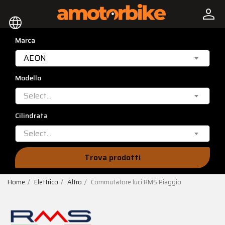
person
language
Marca
AEON
Modello
Select...
Cilindrata
Select...
Trova prodotti
Home
Elettrico
Altro
Commutatore luci RMS Piaggio