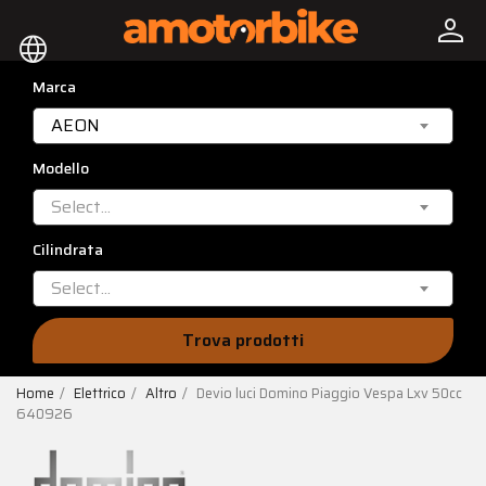
person
language
Marca
AEON
Modello
Select...
Cilindrata
Select...
Trova prodotti
Home
Elettrico
Altro
Devio luci Domino Piaggio Vespa Lxv 50cc
640926