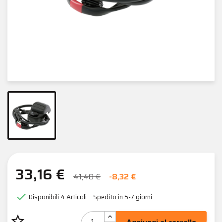
33,16 €
41,48 €
-8,32 €

Disponibili
4 Articoli
Spedito in 5-7 giorni
star_border