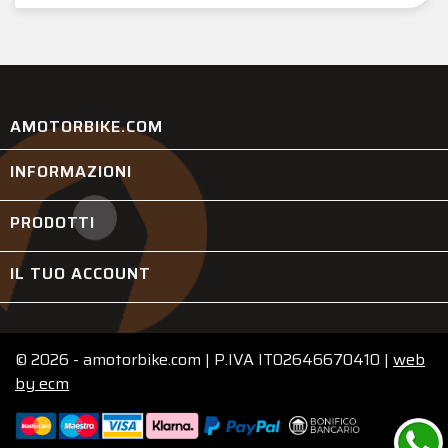
AMOTORBIKE.COM
INFORMAZIONI

PRODOTTI

IL TUO ACCOUNT

© 2026 - amotorbike.com | P.IVA IT02646670410 |
web
by
ecm