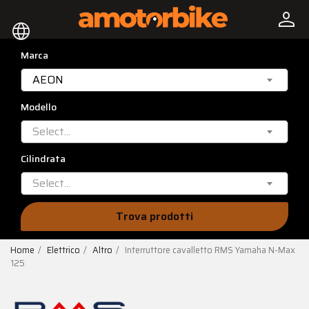
person
language
Marca
AEON
Modello
Select...
Cilindrata
Select...
Trova prodotti
Home
Elettrico
Altro
Interruttore cavalletto RMS Yamaha N-Max
125