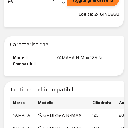
Aggiungi al carrello
Codice:
246140860
Caratteristiche
Modelli
YAMAHA N-Max 125 Nd
Compatibili
Tutti i modelli compatibili
Marca
Modello
Cilindrata
Anni
🔍 GPD125-A N-MAX
YAMAHA
125
2015
YAMAHA
150
2017