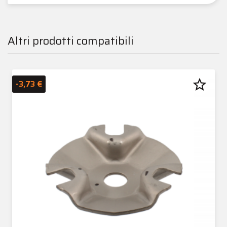
Altri prodotti compatibili
star_border
-3,73 €