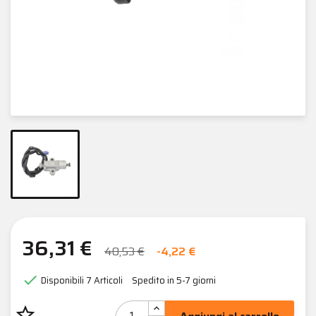
36,31 €
40,53 €
-4,22 €

Disponibili
7 Articoli
Spedito in 5-7 giorni
star_border