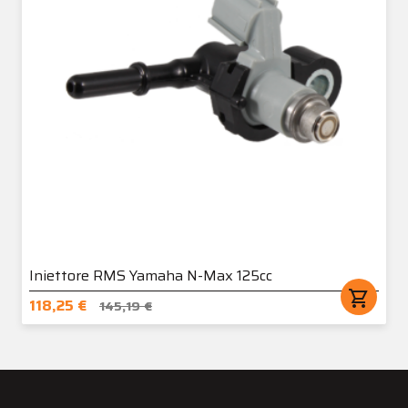
Iniettore RMS Yamaha N-Max 125cc
shopping_cart
118,25 €
145,19 €