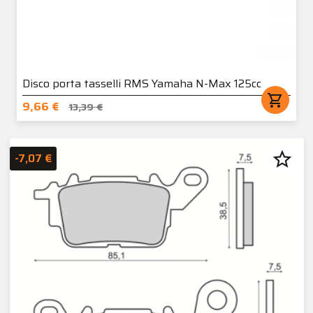
Disco porta tasselli RMS Yamaha N-Max 125cc
shopping_cart
9,66 €
13,39 €
star_border
-7,07 €