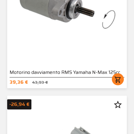
Motorino davviamento RMS Yamaha N-Max 125cc
shopping_cart
39,36 €
43,93 €
star_border
-26,94 €