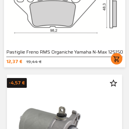
Pastiglie Freno RMS Organiche Yamaha N-Max 125150
shopping_cart
12,37 €
19,44 €
star_border
-4,57 €