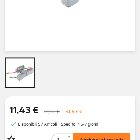
11,43 €
12,00 €
-0,57 €

Disponibili
57 Articoli
Spedito in 5-7 giorni
star_border