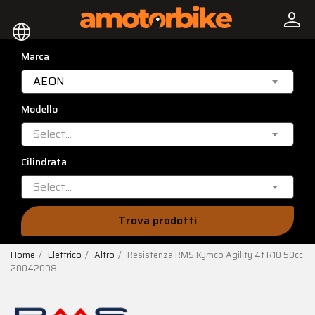
person
language
Marca
AEON
Modello
Select...
Cilindrata
Select...
Trova prodotti
Home
Elettrico
Altro
Resistenza RMS Kymco Agility 4t R10 50cc
20042008