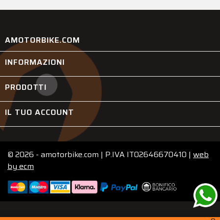
AMOTORBIKE.COM
INFORMAZIONI

PRODOTTI

IL TUO ACCOUNT

© 2026 - amotorbike.com | P.IVA IT02646670410 |
web
by
ecm