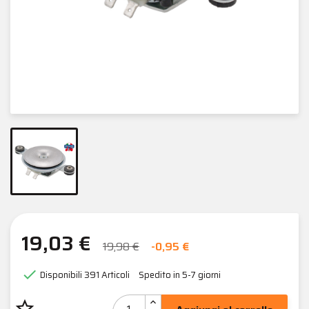
19,03 €
19,98 €
-0,95 €

Disponibili
391 Articoli
Spedito in 5-7 giorni
star_border