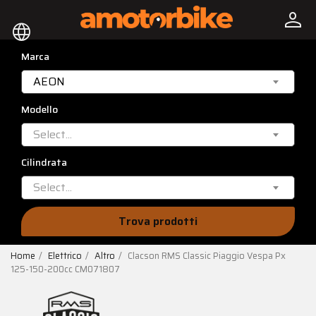
person
language
Marca
AEON
Modello
Select...
Cilindrata
Select...
Trova prodotti
Home
Elettrico
Altro
Clacson RMS Classic Piaggio Vespa Px
125-150-200cc CM071807