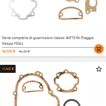
Serie completa di guarnizioni classic ARTEIN Piaggio
Vespa 150cc
shopping_cart
12,59 €
14,13 €
star_border
-1,40 €