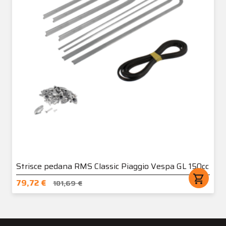
Strisce pedana RMS Classic Piaggio Vespa GL 150cc
shopping_cart
79,72 €
101,69 €