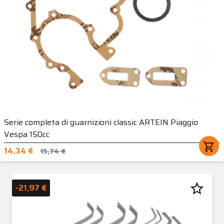
Serie completa di guarnizioni classic ARTEIN Piaggio
Vespa 150cc
shopping_cart
14,34 €
15,74 €
star_border
-21,97 €