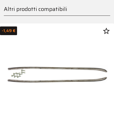
Altri prodotti compatibili
star_border
-1,49 €