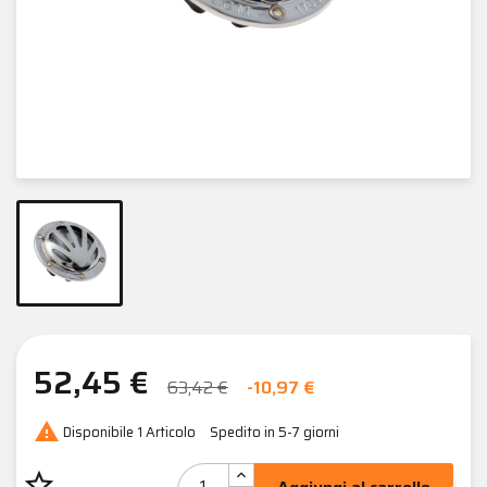
52,45 €
63,42 €
-10,97 €

Disponibile
1 Articolo
Spedito in 5-7 giorni
star_border