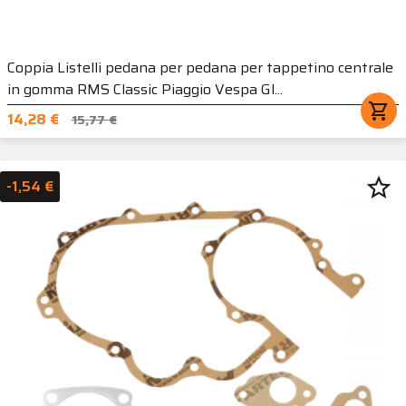
Coppia Listelli pedana per pedana per tappetino centrale
in gomma RMS Classic Piaggio Vespa Gl...
shopping_cart
14,28 €
15,77 €
star_border
-1,54 €