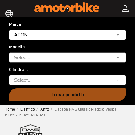
person
language
Marca
AEON
Modello
Select...
Cilindrata
Select...
Trova prodotti
Home
Elettrico
Altro
Clacson RMS Classic Piaggio Vespa
150ccGl 150cc 028249