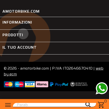
AMOTORBIKE.COM
INFORMAZIONI

PRODOTTI

IL TUO ACCOUNT

© 2026 - amotorbike.com | P.IVA IT02646670410 |
web
by
ecm
0
menu
shopping_cart
search