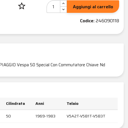
star_border
Aggiungi al carrello
Codice:
246090118
PIAGGIO Vespa 50 Special Con Commutatore Chiave Nd
Cilindrata
Anni
Telaio
50
1969-1983
V5A2T-V5B1T-V5B3T