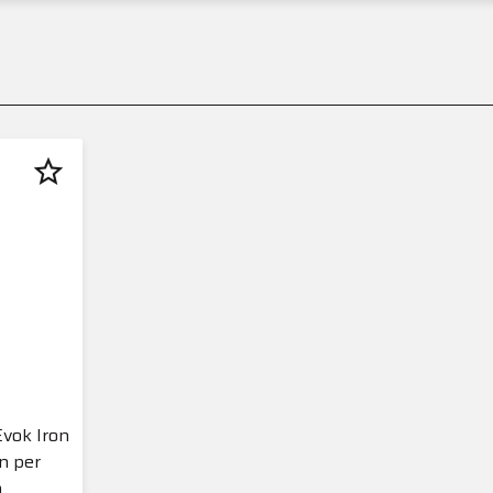
star_border
Evok Iron
n per
n