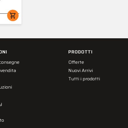
shopping_cart
ONI
PRODOTTI
 consegne
Offerte
 vendita
Nuovi Arrivi
Tutti i prodotti
uzioni
y
to