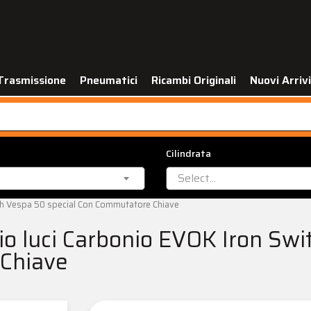
Trasmissione
Pneumatici
Ricambi Originali
Nuovi Arrivi
Cilindrata
Select...
tch Vespa 50 special Con Commutatore Chiave
io luci Carbonio EVOK Iron Swi
Chiave