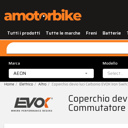
Tutti i prodotti
Tutte le marche
Freni
Batterie
Marca
Modello
AEON
Select...
Home
Elettrico
Altro
Coperchio devio luci Carbonio EVOK Iron Swi
Coperchio dev
Commutatore 