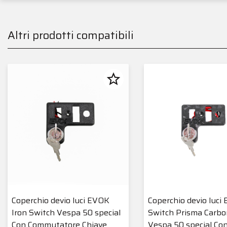
Altri prodotti compatibili
star_border
Coperchio devio luci EVOK
Coperchio devio luci 
Iron Switch Vespa 50 special
Switch Prisma Carbo
Con Commutatore Chiave
Vespa 50 special Co