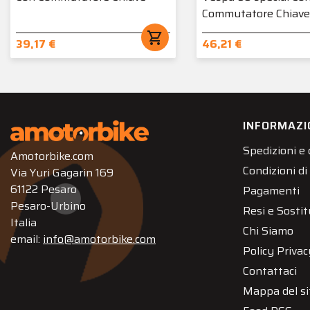
Commutatore Chiave
shopping_cart
39,17 €
46,21 €
INFORMAZI
Spedizioni e
Amotorbike.com
Condizioni di
Via Yuri Gagarin 169
61122 Pesaro
Pagamenti
Pesaro-Urbino
Resi e Sostit
Italia
Chi Siamo
email:
info@amotorbike.com
Policy Privac
Contattaci
Mappa del si