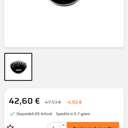
42,60 €
47,53 €
-4,93 €

Disponibili
65 Articoli
Spedito in 5-7 giorni
star_border