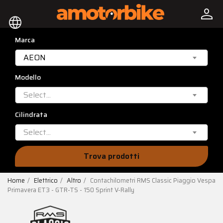
person
language
Marca
AEON
Modello
Select...
Cilindrata
Select...
Trova prodotti
Home
Elettrico
Altro
Contachilometri RMS Classic Piaggio Vespa
Primavera ET3 - GTR-TS - 150 Sprint V-Rally