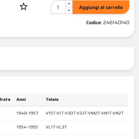
star_border
Aggiungi al carrello
Codice:
246140140
drata
Anni
Telaio
1948-1957
V15T-V1T-V30T-V33T-VM2T-VN1T-VN2T
1954-1955
VL1T-VL3T