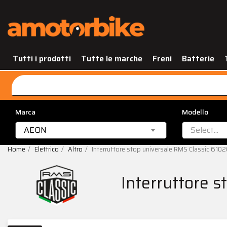
Tutti i prodotti
Tutte le marche
Freni
Batterie
Marca
Modello
AEON
Select...
Home
Elettrico
Altro
Interruttore stop universale RMS Classic 61
Interruttore 