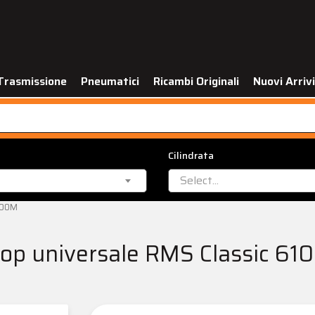
Trasmissione
Pneumatici
Ricambi Originali
Nuovi Arrivi
Cilindrata
Select...
0200M
stop universale RMS Classic 6