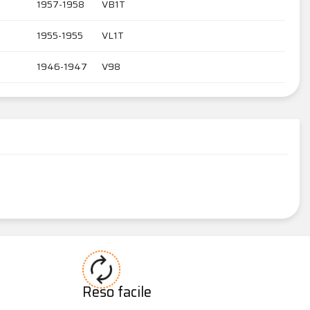
1957-1958
VB1T
1955-1955
VL1T
1946-1947
V98
Reso facile