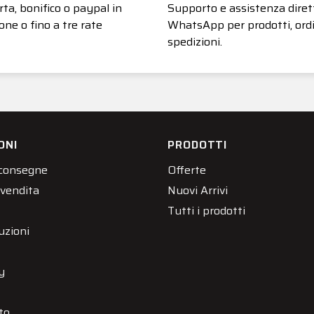
ta, bonifico o paypal in
Supporto e assistenza diret
one o fino a tre rate
WhatsApp per prodotti, ordi
spedizioni.
ONI
PRODOTTI
 consegne
Offerte
 vendita
Nuovi Arrivi
Tutti i prodotti
uzioni
y
to