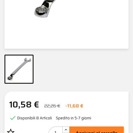
10,58 €
22,26 €
-11,68 €

Disponibili
8 Articoli
Spedito in 5-7 giorni
star_border