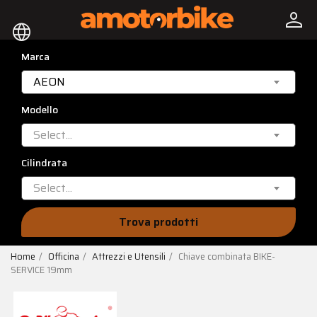
person
language
Marca
AEON
Modello
Select...
Cilindrata
Select...
Trova prodotti
Home
Officina
Attrezzi e Utensili
Chiave combinata BIKE-
SERVICE 19mm