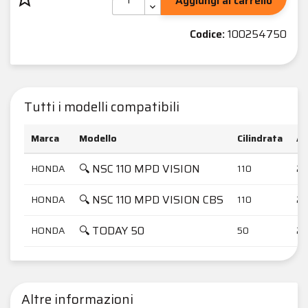
Aggiungi al carrello
Codice:
100254750
Tutti i modelli compatibili
Marca
Modello
Cilindrata
An
🔍 NSC 110 MPD VISION
HONDA
110
20
🔍 NSC 110 MPD VISION CBS
HONDA
110
20
🔍 TODAY 50
HONDA
50
20
Altre informazioni