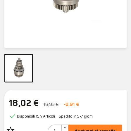
18,02 €
18,93 €
-0,91 €

Disponibili
154 Articoli
Spedito in 5-7 giorni
star_border