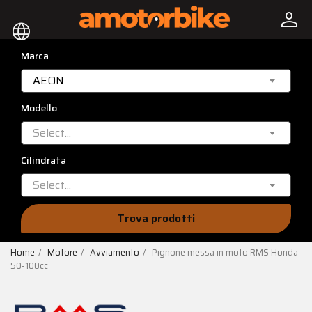
person
language
Marca
AEON
Modello
Select...
Cilindrata
Select...
Trova prodotti
Home
Motore
Avviamento
Pignone messa in moto RMS Honda
50-100cc