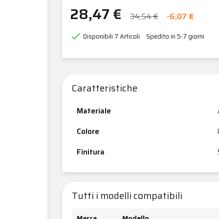
28,47 €
34,54 €
-6,07 €

Disponibili
7 Articoli
Spedito in 5-7 giorni
Caratteristiche
Materiale
Colore
Finitura
Tutti i modelli compatibili
Marca
Modello