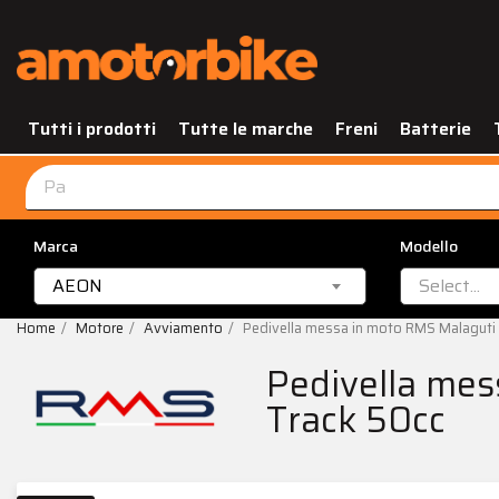
Tutti i prodotti
Tutte le marche
Freni
Batterie
Marca
Modello
AEON
Select...
Home
Motore
Avviamento
Pedivella messa in moto RMS Malagut
Pedivella me
Track 50cc