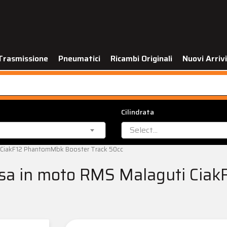
Trasmissione
Pneumatici
Ricambi Originali
Nuovi Arrivi
Cilindrata
Select...
i CiakF12 PhantomMbk Booster Track 50cc
ssa in moto RMS Malaguti Cia