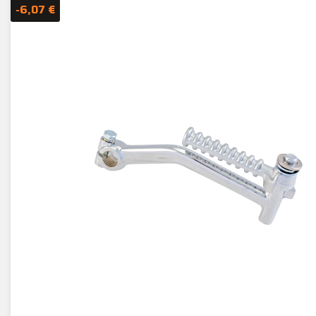
-6,07 €