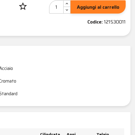
star_border
Aggiungi al carrello
Codice:
121530011
Acciaio
Cromato
Standard
Cilindrata
Anni
Telaio