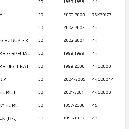
50
1996-1998
44
LED
50
2005-2006
73K20173
50
2002-2003
44
NG EURO2-2.3
50
2003-2004
44
SKS & SPECIAL
50
1998-1999
44
SKS DIGIT KAT
50
1998-2000
4400000
O 2
50
2004-2005
44000044
 EURO 1
50
2001-2001
4400000
DAY EURO
50
1997-2000
45
K (ITA)
50
1996-1998
4YB