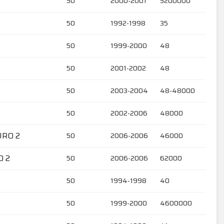
50
2000-2001
5200000
50
1992-1998
35
50
1999-2000
48
50
2001-2002
48
50
2003-2004
48-48000
50
2002-2006
48000
URO 2
50
2006-2006
46000
O 2
50
2006-2006
62000
50
1994-1998
40
50
1999-2000
4600000