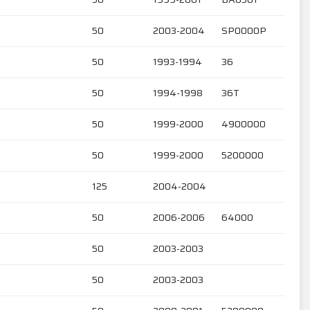
50
2003-2004
SP0000P
50
1993-1994
36
50
1994-1998
36T
50
1999-2000
4900000
50
1999-2000
5200000
125
2004-2004
50
2006-2006
64000
50
2003-2003
50
2003-2003