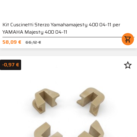
Kit Cuscinetti Sterzo Yamahamajesty 400 04-11 per
YAMAHA Majesty 400 04-11
shopping_cart
58,09 €
66,12 €
star_border
-0,97 €