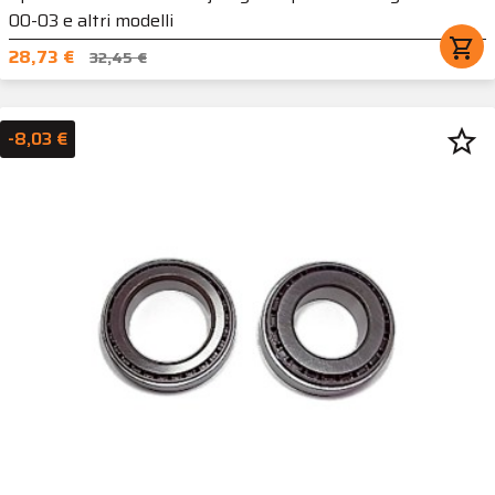
00-03 e altri modelli
shopping_cart
28,73 €
32,45 €
star_border
-8,03 €