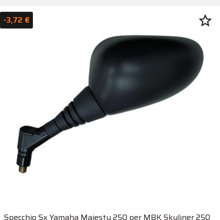
star_border
-3,72 €
Specchio Sx Yamaha Majesty 250 per MBK Skyliner 250