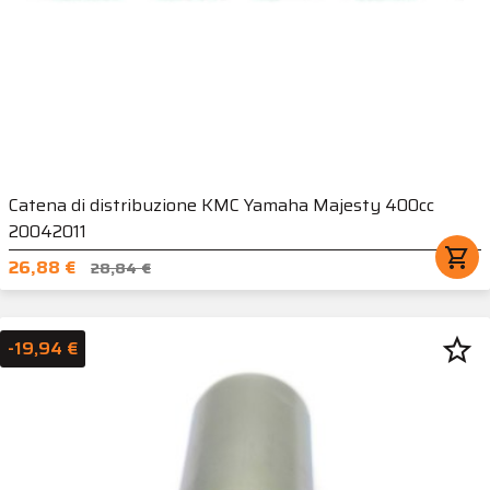
Catena di distribuzione KMC Yamaha Majesty 400cc
20042011
shopping_cart
26,88 €
28,84 €
star_border
-19,94 €