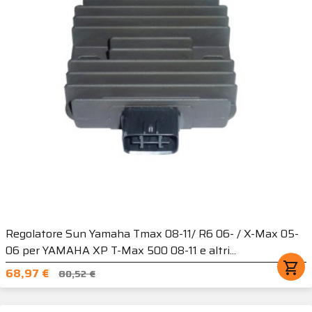
Regolatore Sun Yamaha Tmax 08-11/ R6 06- / X-Max 05-
06 per YAMAHA XP T-Max 500 08-11 e altri...
shopping_cart
68,97 €
80,52 €