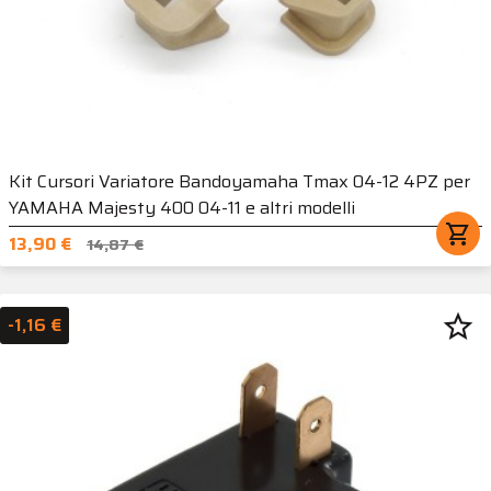
Kit Cursori Variatore Bandoyamaha Tmax 04-12 4PZ per
YAMAHA Majesty 400 04-11 e altri modelli
shopping_cart
13,90 €
14,87 €
star_border
-1,16 €