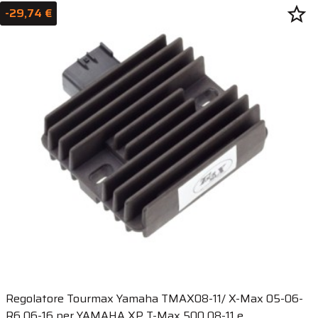
star_border
-29,74 €
Regolatore Tourmax Yamaha TMAX08-11/ X-Max 05-06-
R6 06-16 per YAMAHA XP T-Max 500 08-11 e...