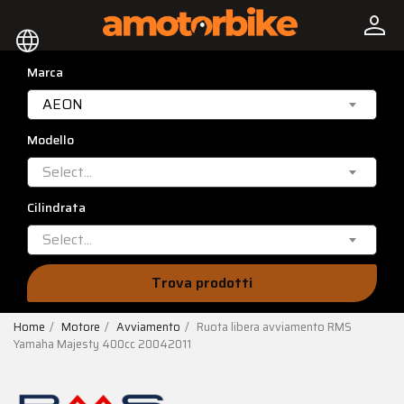
person
language
Marca
AEON
Modello
Select...
Cilindrata
Select...
Trova prodotti
Home
Motore
Avviamento
Ruota libera avviamento RMS
Yamaha Majesty 400cc 20042011