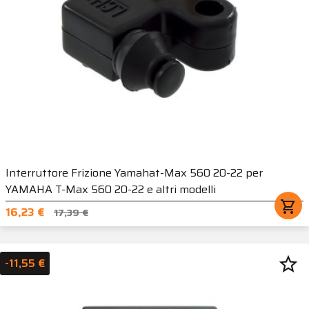
Interruttore Frizione Yamahat-Max 560 20-22 per
YAMAHA T-Max 560 20-22 e altri modelli
shopping_cart
16,23 €
17,39 €
star_border
-11,55 €