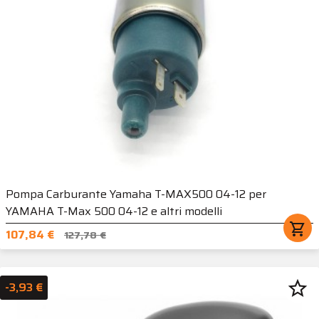
Pompa Carburante Yamaha T-MAX500 04-12 per
YAMAHA T-Max 500 04-12 e altri modelli
shopping_cart
107,84 €
127,78 €
star_border
-3,93 €