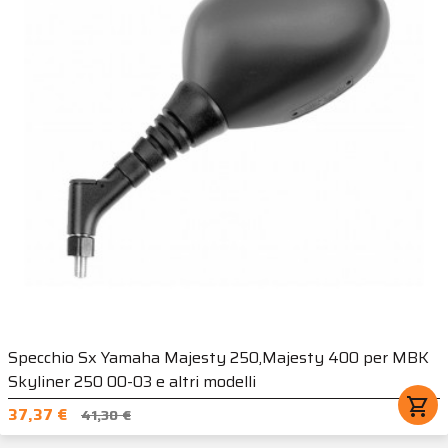
Specchio Sx Yamaha Majesty 250,Majesty 400 per MBK
Skyliner 250 00-03 e altri modelli
shopping_cart
37,37 €
41,30 €