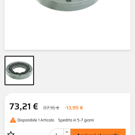
73,21 €
87,16 €
-13,95 €

Disponibile
1 Articolo
Spedito in 5-7 giorni
star_border