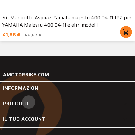
Kit Manicotto Aspiraz. Yamahamajesty 400 04-11 1PZ per
YAMAHA Majesty 400 04-11 e altri modelli
shopping_cart
41,86 €
46,67 €
AMOTORBIKE.COM
INFORMAZIONI

PRODOTTI

IL TUO ACCOUNT
