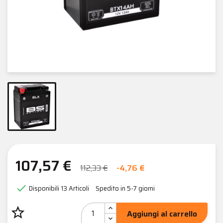
107,57 €
112,33 €
-4,76 €

Disponibili
13 Articoli
Spedito in 5-7 giorni
star_border
Aggiungi al carrello