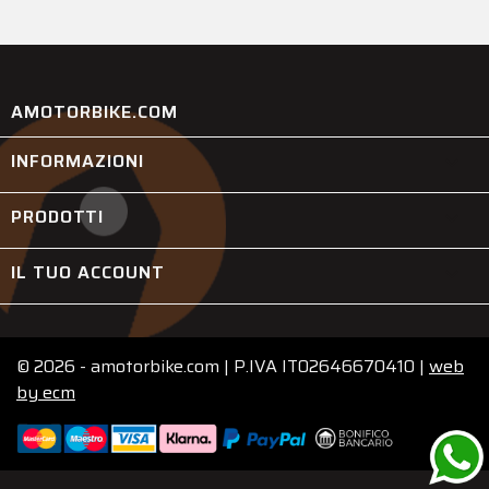
AMOTORBIKE.COM
INFORMAZIONI

PRODOTTI

IL TUO ACCOUNT

© 2026 - amotorbike.com | P.IVA IT02646670410 |
web
by
ecm