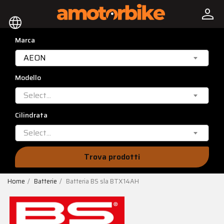
person
language
Marca
AEON
Modello
Select...
Cilindrata
Select...
Trova prodotti
Home
Batterie
Batteria BS sla BTX14AH