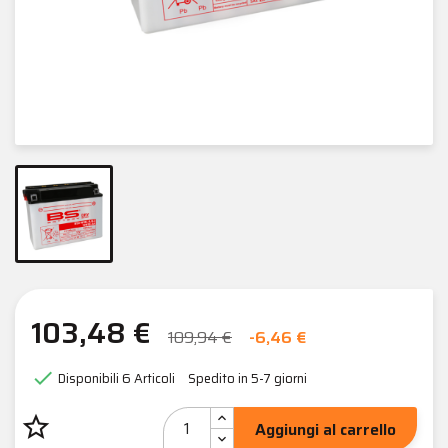
103,48 €
109,94 €
-6,46 €

Disponibili
6 Articoli
Spedito in 5-7 giorni
star_border
Aggiungi al carrello