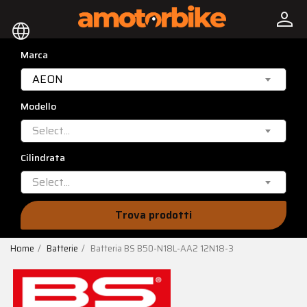
person
language
Marca
AEON
Modello
Select...
Cilindrata
Select...
Trova prodotti
Home
Batterie
Batteria BS B50-N18L-AA2 12N18-3