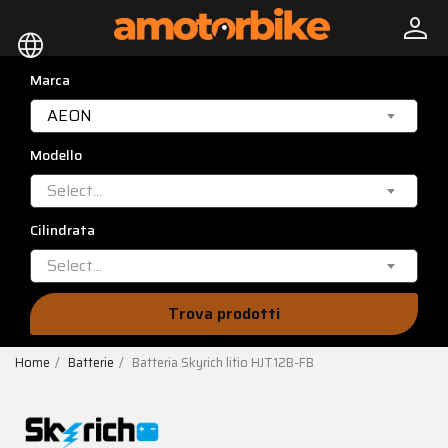
person
language
Marca
AEON
Modello
Select...
Cilindrata
Select...
Trova prodotti
Home
Batterie
Batteria Skyrich litio HJT12B-FB