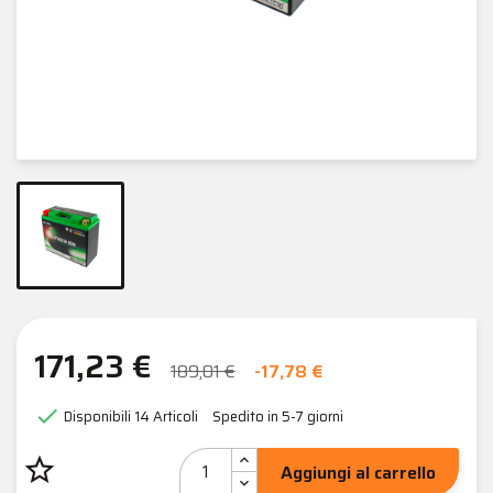
171,23 €
189,01 €
-17,78 €

Disponibili
14 Articoli
Spedito in 5-7 giorni
star_border
Aggiungi al carrello