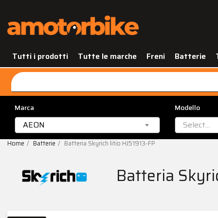
Tutti i prodotti
Tutte le marche
Freni
Batterie
Marca
Modello
AEON
Select...
Home
Batterie
Batteria Skyrich litio HJ51913-FP
Batteria Skyri