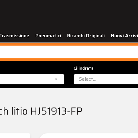
Trasmissione
Pneumatici
Ricambi Originali
Nuovi Arrivi
Cilindrata
Select...
ch litio HJ51913-FP