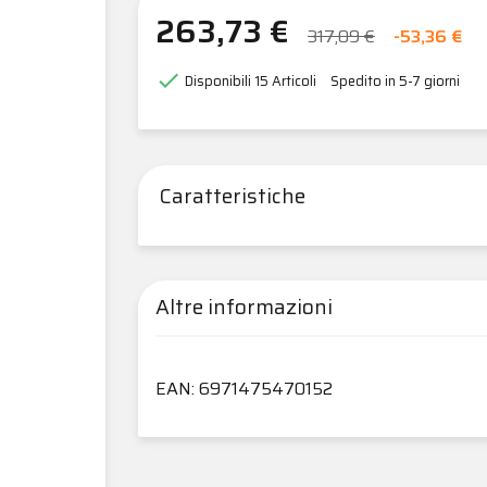
263,73 €
317,09 €
-53,36 €

Disponibili
15 Articoli
Spedito in 5-7 giorni
Caratteristiche
Altre informazioni
EAN: 6971475470152