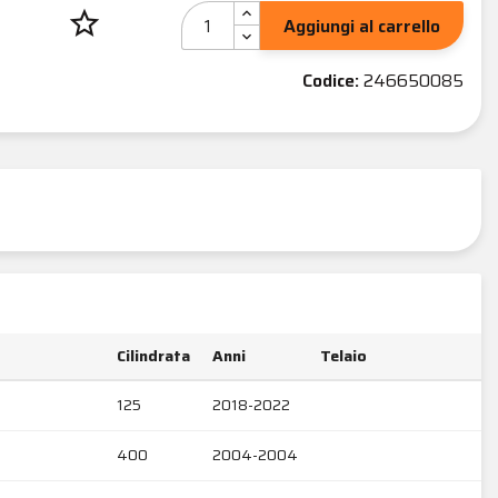
star_border
Aggiungi al carrello
Codice:
246650085
Cilindrata
Anni
Telaio
125
2018-2022
400
2004-2004