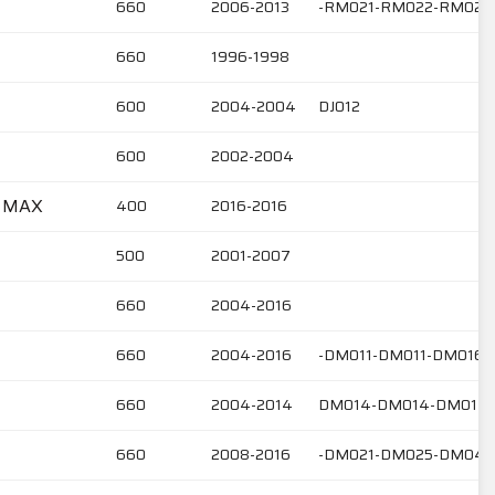
660
2006-2013
-RM021-RM022-RM024
660
1996-1998
600
2004-2004
DJ012
600
2002-2004
N MAX
400
2016-2016
500
2001-2007
660
2004-2016
660
2004-2016
-DM011-DM011-DM016-
660
2004-2014
DM014-DM014-DM017
660
2008-2016
-DM021-DM025-DM041