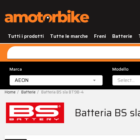
Tutti i prodotti
Tutte le marche
Freni
Batterie
Marca
Modello
AEON
Select...
Home
Batterie
Batteria BS sla BT9B-4
Batteria BS s