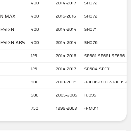
400
2014-2017
SH072
ON MAX
400
2016-2016
SH072
DESIGN
400
2014-2014
SH071
ESIGN ABS
400
2014-2014
SH076
125
2014-2016
SE681-SE681-SE686
125
2014-2017
SE684-SEC31
600
2001-2005
-RJ036-RJ037-RJ039-RJ
600
2005-2005
RJ095
750
1999-2003
-RM011