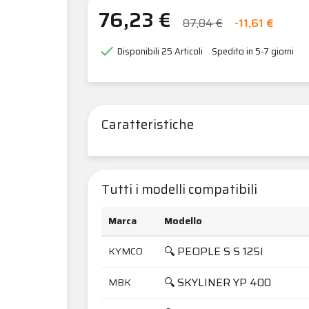
76,23 €
87,84 €
-11,61 €

Disponibili
25 Articoli
Spedito in 5-7 giorni
Caratteristiche
Tutti i modelli compatibili
Marca
Modello
🔍 PEOPLE S S 125I
KYMCO
🔍 SKYLINER YP 400
MBK