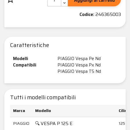
Aggiungi al carrello
Codice:
246365003
Caratteristiche
Modelli
PIAGGIO Vespa Pe Nd
Compatibili
PIAGGIO Vespa Px Nd
PIAGGIO Vespa T5 Nd
Tutti i modelli compatibili
Marca
Modello
Cilin
🔍 VESPA P 125 E
PIAGGIO
125