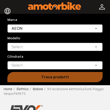
person
language
Marca
AEON
Modello
Select...
Cilindrata
Select...
Trova prodotti
Home
Elettrico
Bobine
Kit accensione elettronica Evok Piaggio
Vespa PXPET5