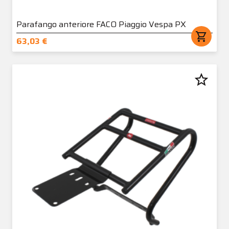
Parafango anteriore FACO Piaggio Vespa PX
shopping_cart
63,03 €
star_border