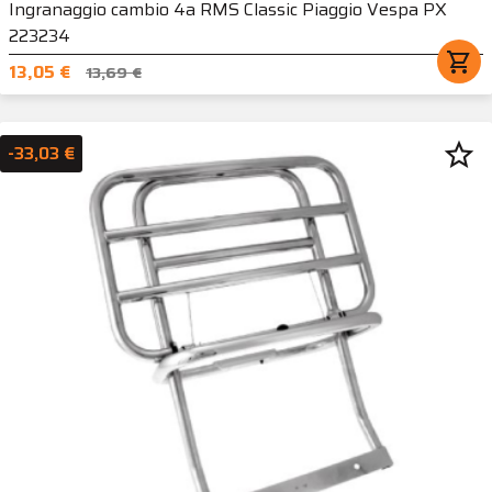
Ingranaggio cambio 4a RMS Classic Piaggio Vespa PX
223234
shopping_cart
13,05 €
13,69 €
star_border
-33,03 €