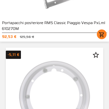
Portapacchi posteriore RMS Classic Piaggio Vespa PxLml
610270M
shopping_cart
92,53 €
125,56 €
star_border
-5,11 €