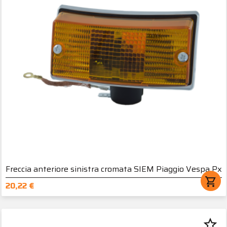
Freccia anteriore sinistra cromata SIEM Piaggio Vespa Px
shopping_cart
20,22 €
star_border