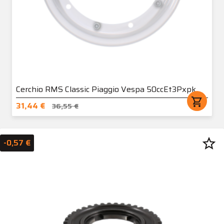
Cerchio RMS Classic Piaggio Vespa 50ccEt3Pxpk
shopping_cart
31,44 €
36,55 €
star_border
-0,57 €