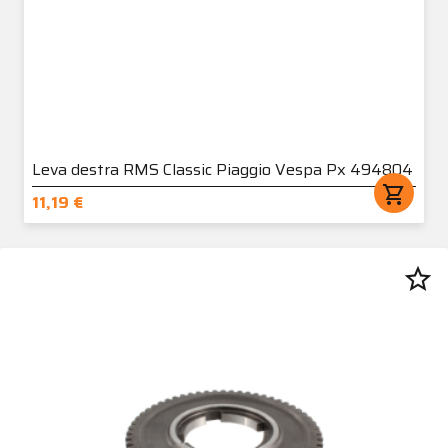
Leva destra RMS Classic Piaggio Vespa Px 494804
shopping_cart
11,19 €
star_border