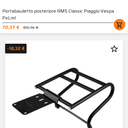
Portabauletto posteriore RMS Classic Piaggio Vespa
PxLml
shopping_cart
70,37 €
89,14 €
star_border
-18,32 €