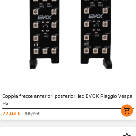
Coppia frecce anteriori posteriori led EVOK Piaggio Vespa
Px
shopping_cart
77,03 €
98,11 €