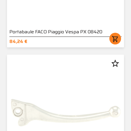
Portabaule FACO Piaggio Vespa PX 08420
shopping_cart
84,24 €
star_border