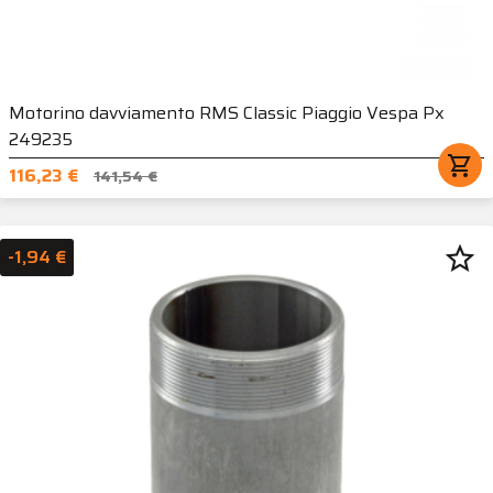
Motorino davviamento RMS Classic Piaggio Vespa Px
249235
shopping_cart
116,23 €
141,54 €
star_border
-1,94 €