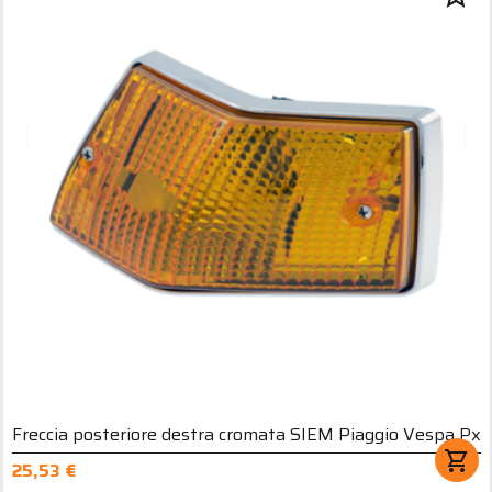
Freccia posteriore destra cromata SIEM Piaggio Vespa Px
shopping_cart
25,53 €