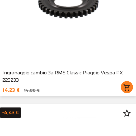
Ingranaggio cambio 3a RMS Classic Piaggio Vespa PX
223233
shopping_cart
14,23 €
14,80 €
star_border
-4,43 €