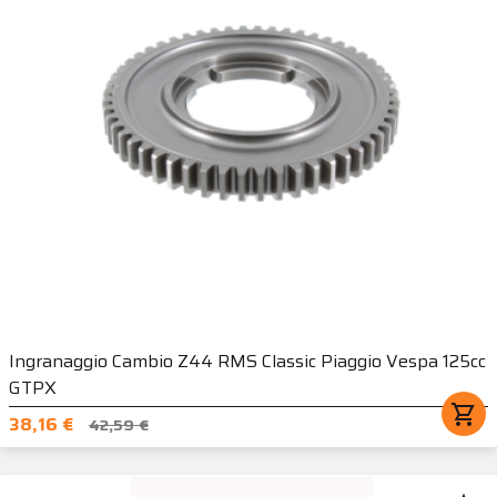
Ingranaggio Cambio Z44 RMS Classic Piaggio Vespa 125cc
GTPX
shopping_cart
38,16 €
42,59 €