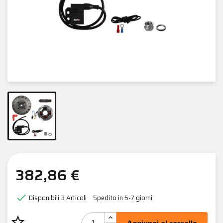
382,86 €

Disponibili
3 Articoli
Spedito in 5-7 giorni
star_border