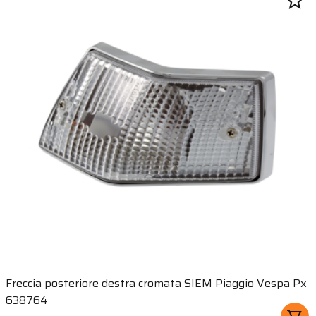
star_border
Freccia posteriore destra cromata SIEM Piaggio Vespa Px
638764