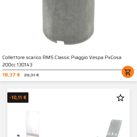
Collettore scarico RMS Classic Piaggio Vespa PxCosa
200cc 130143
shopping_cart
18,37 €
20,31 €
star_border
-10,11 €