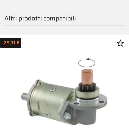
Altri prodotti compatibili
star_border
-25,31 €