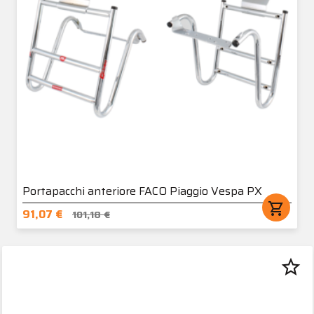
Portapacchi anteriore FACO Piaggio Vespa PX
shopping_cart
91,07 €
101,18 €
star_border