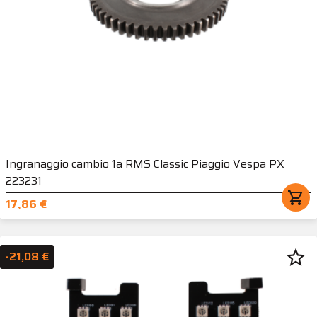
Ingranaggio cambio 1a RMS Classic Piaggio Vespa PX
223231
shopping_cart
17,86 €
star_border
-21,08 €