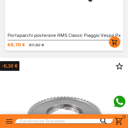
Portapacchi posteriore RMS Classic Piaggio Vespa Px
shopping_cart
68,70 €
87,02 €
star_border
-6,32 €
0
menu
shopping_cart
search