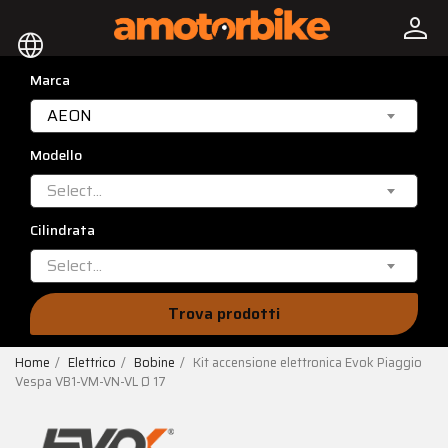
person
language
Marca
AEON
Modello
Select...
Cilindrata
Select...
Trova prodotti
Home
Elettrico
Bobine
Kit accensione elettronica Evok Piaggio
Vespa VB1-VM-VN-VL Ø 17