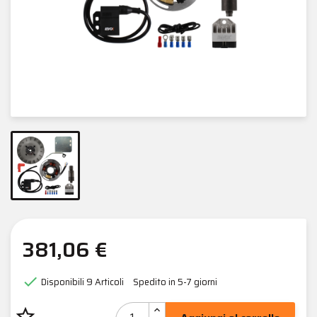
381,06 €

Disponibili
9 Articoli
Spedito in 5-7 giorni
star_border