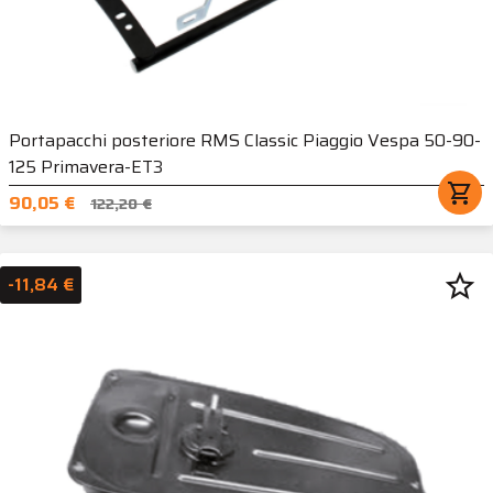
Portapacchi posteriore RMS Classic Piaggio Vespa 50-90-
125 Primavera-ET3
shopping_cart
90,05 €
122,20 €
star_border
-11,84 €