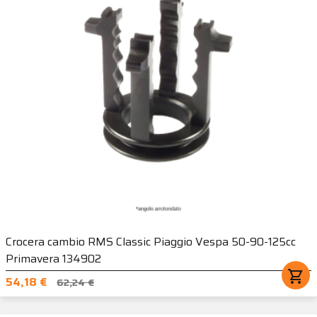
Crocera cambio RMS Classic Piaggio Vespa 50-90-125cc
Primavera 134902
shopping_cart
54,18 €
62,24 €