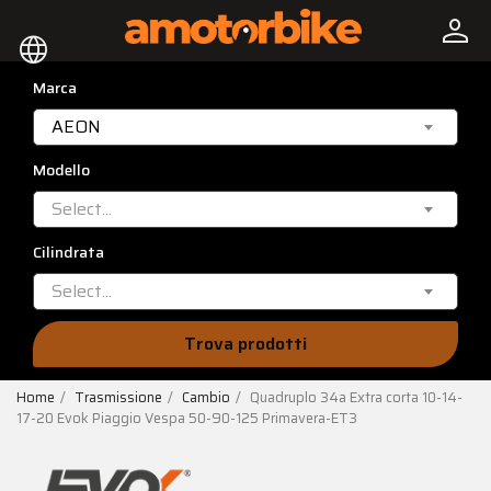
person
language
Marca
AEON
Modello
Select...
Cilindrata
Select...
Trova prodotti
Home
Trasmissione
Cambio
Quadruplo 34a Extra corta 10-14-
17-20 Evok Piaggio Vespa 50-90-125 Primavera-ET3