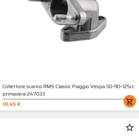
Collettore scarico RMS Classic Piaggio Vespa 50-90-125cc
primavera 247033
shopping_cart
10,45 €
star_border