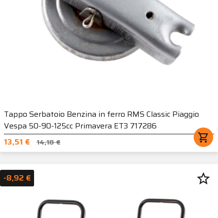
Tappo Serbatoio Benzina in ferro RMS Classic Piaggio
Vespa 50-90-125cc Primavera ET3 717286
shopping_cart
13,51 €
14,18 €
star_border
-8,92 €