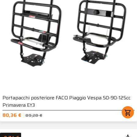
Portapacchi posteriore FACO Piaggio Vespa 50-90-125cc
Primavera Et3
shopping_cart
80,36 €
89,28 €