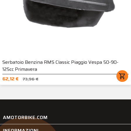
Serbatoio Benzina RMS Classic Piaggio Vespa 50-90-
125cc Primavera
shopping_cart
62,12 €
73,96 €
AMOTORBIKE.COM
INFORMAZIONI