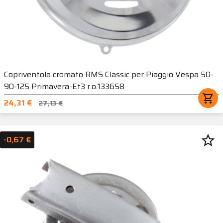
Copriventola cromato RMS Classic per Piaggio Vespa 50-
90-125 Primavera-Et3 r.o.133658
shopping_cart
24,31 €
27,13 €
star_border
-0,67 €