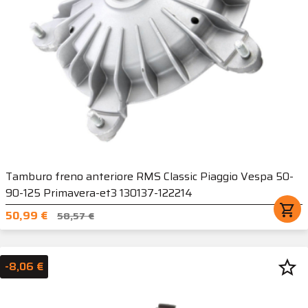
Tamburo freno anteriore RMS Classic Piaggio Vespa 50-
90-125 Primavera-et3 130137-122214
shopping_cart
50,99 €
58,57 €
star_border
-8,06 €