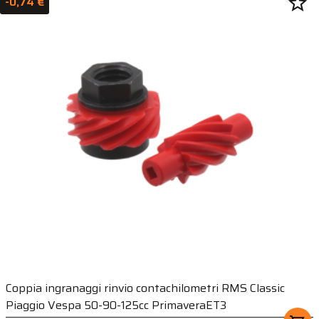
star_border
-0,74 €
Coppia ingranaggi rinvio contachilometri RMS Classic
Piaggio Vespa 50-90-125cc PrimaveraET3