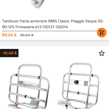
Tamburo freno anteriore RMS Classic Piaggio Vespa 50-
90-125 Primavera-et3 130137-122214
shopping_cart
80,24 €
95,54 €
star_border
-10,40 €