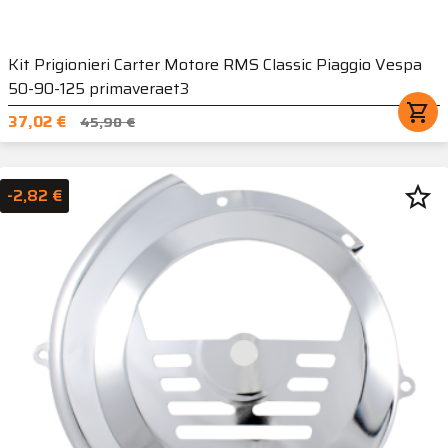
Kit Prigionieri Carter Motore RMS Classic Piaggio Vespa
50-90-125 primaveraet3
shopping_cart
37,02 €
45,90 €
star_border
-2,82 €