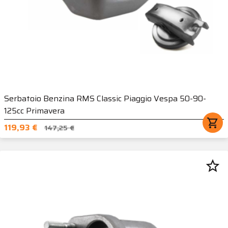
Serbatoio Benzina RMS Classic Piaggio Vespa 50-90-
125cc Primavera
shopping_cart
119,93 €
147,25 €
star_border