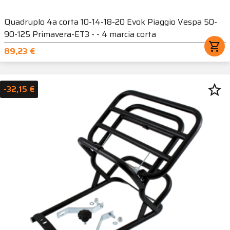
Quadruplo 4a corta 10-14-18-20 Evok Piaggio Vespa 50-
90-125 Primavera-ET3 - - 4 marcia corta
shopping_cart
89,23 €
star_border
-32,15 €