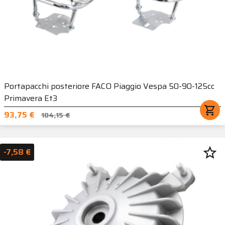
Portapacchi posteriore FACO Piaggio Vespa 50-90-125cc
Primavera Et3
shopping_cart
93,75 €
104,15 €
star_border
-7,58 €