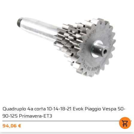
Quadruplo 4a corta 10-14-18-21 Evok Piaggio Vespa 50-
90-125 Primavera-ET3
shopping_cart
94,06 €