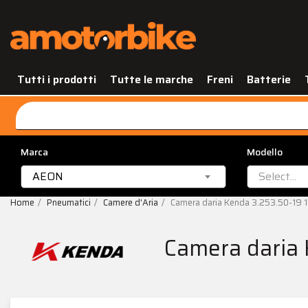
Tutti i prodotti
Tutte le marche
Freni
Batterie
Marca
Modello
AEON
Select...
Home
Pneumatici
Camere d'Aria
Camera daria Kenda 3.253.50-19
Camera daria