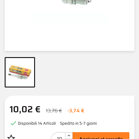
10,02 €
13,76 €
-3,74 €

Disponibili
14 Articoli
Spedito in 5-7 giorni
star_border