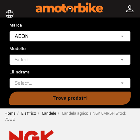
person
language
Marca
AEON
Modello
Select...
Cilindrata
Select...
Trova prodotti
Home
Elettrico
Candele
Candela agricola NGK CMR5H Stock
7599