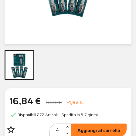
16,84 €
18,76 €
-1,92 €

Disponibili
272 Articoli
Spedito in 5-7 giorni
star_border
Aggiungi al carrello