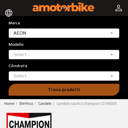
person
language
Marca
AEON
Modello
Select...
Cilindrata
Select...
Trova prodotti
Home
Elettrico
Candele
Candela nautica Champion CCH9005