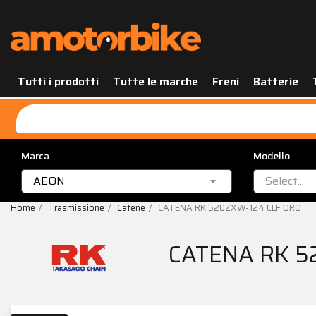
Tutti i prodotti
Tutte le marche
Freni
Batterie
Marca
Modello
AEON
Select...
Home
Trasmissione
Catene
CATENA RK 520ZXW-124 CLF ORO
CATENA RK 5