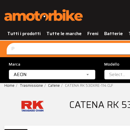
Tutti i prodotti
Tutte le marche
Freni
Batterie
Marca
Modello
AEON
Select...
Home
Trasmissione
Catene
CATENA RK 530XRE-114 CLF
CATENA RK 5