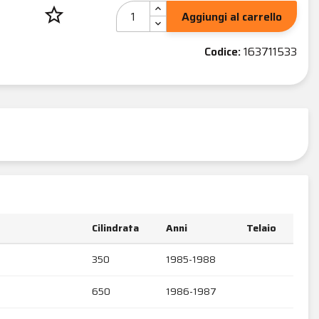
star_border
Aggiungi al carrello
Codice:
163711533
Cilindrata
Anni
Telaio
350
1985-1988
650
1986-1987