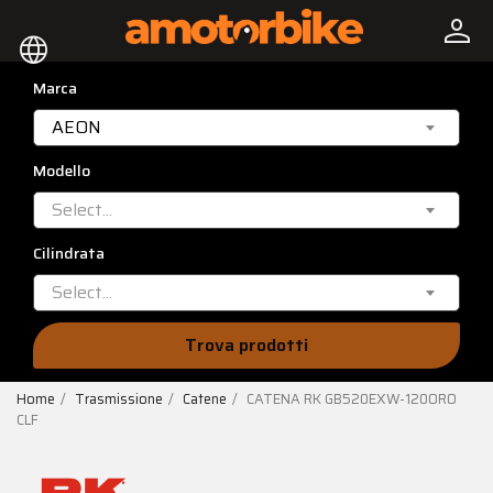
person
language
Marca
AEON
Modello
Select...
Cilindrata
Select...
Trova prodotti
Home
Trasmissione
Catene
CATENA RK GB520EXW-120ORO
CLF