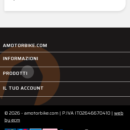
AMOTORBIKE.COM
INFORMAZIONI

PRODOTTI

IL TUO ACCOUNT

© 2026 - amotorbike.com | P.IVA IT02646670410 |
web
by
ecm