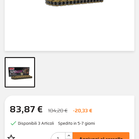
83,87 €
104,20 €
-20,33 €

Disponibili
3 Articoli
Spedito in 5-7 giorni
star_border