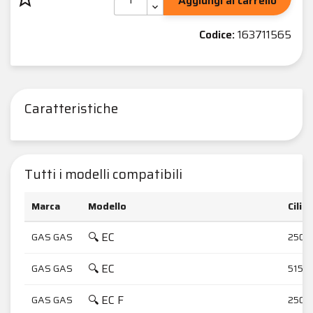
Aggiungi al carrello
Codice:
163711565
Caratteristiche
Tutti i modelli compatibili
Marca
Modello
Cilin
🔍 EC
GAS GAS
250
🔍 EC
GAS GAS
515
🔍 EC F
GAS GAS
250