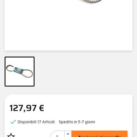
127,97 €

Disponibili
17 Articoli
Spedito in 5-7 giorni
star_border