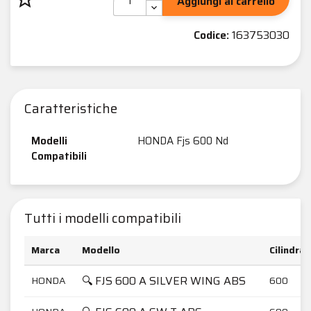
Aggiungi al carrello
Codice:
163753030
Caratteristiche
Modelli
HONDA Fjs 600 Nd
Compatibili
Tutti i modelli compatibili
Marca
Modello
Cilindrat
🔍 FJS 600 A SILVER WING ABS
HONDA
600