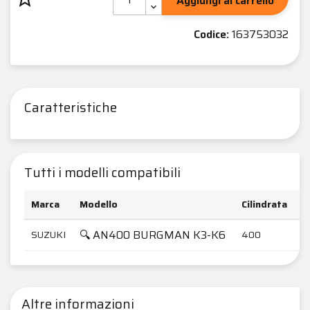
Aggiungi al carrello
Codice:
163753032
Caratteristiche
Tutti i modelli compatibili
Marca
Modello
Cilindrata
A
🔍 AN400 BURGMAN K3-K6
SUZUKI
400
2
Altre informazioni