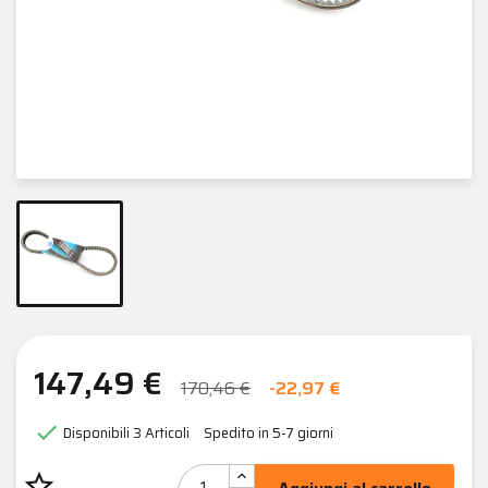
147,49 €
170,46 €
-22,97 €

Disponibili
3 Articoli
Spedito in 5-7 giorni
star_border